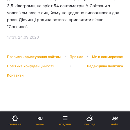
3,5 кілограми, на зріст 54 сантиметри. У Світлани з
чоловіком вже є син, йому нещодавно виповнилося два
роки. Дівчинці родина встигла присвятити пісню
"Сонечко".
17:31, 24.09.2020
Правила користування сайтом
Про нас
Ми в соцмережах
Політика конфіденційності
Редакційна політика
Контакти
RU
МОВА
ГОЛОВНА
РОЗДІЛИ
ПОГОДА
ЛАЙТ