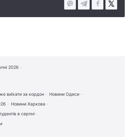
рпні 2026
оже виїхати за кордон
Новини Одеси
026
Новини Харкова
тудентів в серпні
ам