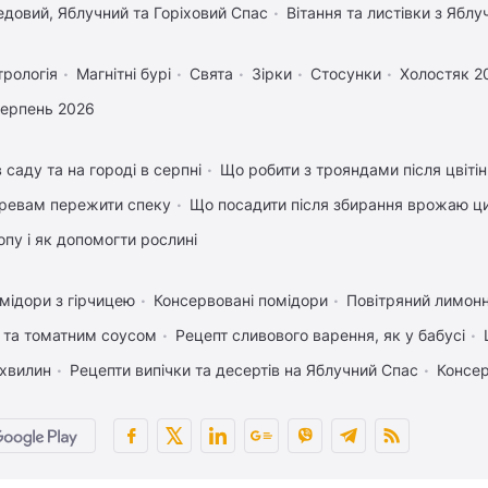
довий, Яблучний та Горіховий Спас
Вітання та листівки з Ябл
трологія
Магнітні бурі
Свята
Зірки
Стосунки
Холостяк 2
серпень 2026
 саду та на городі в серпні
Що робити з трояндами після цвіті
ревам пережити спеку
Що посадити після збирання врожаю ци
пу і як допомогти рослині
мідори з гірчицею
Консервовані помідори
Повітряний лимонн
 та томатним соусом
Рецепт сливового варення, як у бабусі
 хвилин
Рецепти випічки та десертів на Яблучний Спас
Консер