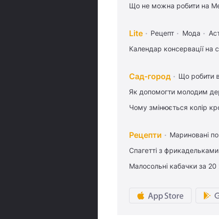
Що не можна робити на Ме
Lite
Рецепт
Мода
Ас
Календар консервації на 
Сад-город
Що робити в
Як допомогти молодим де
Чому змінюється колір кро
Рецепти
Мариновані по
Спагетті з фрикадельками
Малосольні кабачки за 20