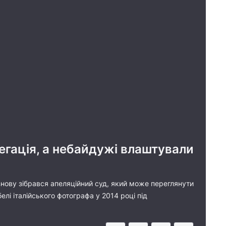
егація, а небайдужі влаштували
 знову зібрався апеляційний суд, який може переглянути
елі італійського фотографа у 2014 році під