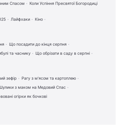
учним Спасом
Коли Успіння Пресвятої Богородиці
025
Лайфхаки
Кіно
ння
Що посадити до кінця серпня
булі та часнику
Що обрізати в саду в серпні
ий зефір
Рагу з м'ясом та картоплею
Шулики з маком на Медовий Спас
вовані огірки як бочкові