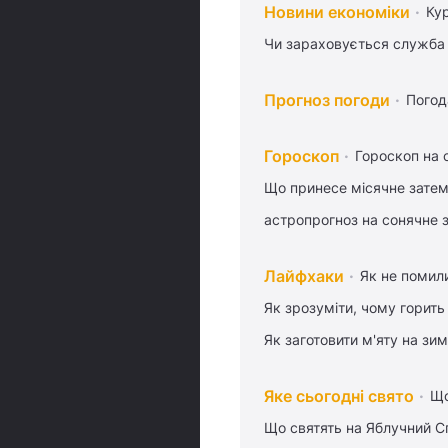
Новини економіки
Ку
Чи зараховується служба 
Прогноз погоди
Погод
Гороскоп
Гороскоп на 
Що принесе місячне затем
астропрогноз на сонячне 
Лайфхаки
Як не помили
Як зрозуміти, чому горить
Як заготовити м'яту на зи
Яке сьогодні свято
Що
Що святять на Яблучний С