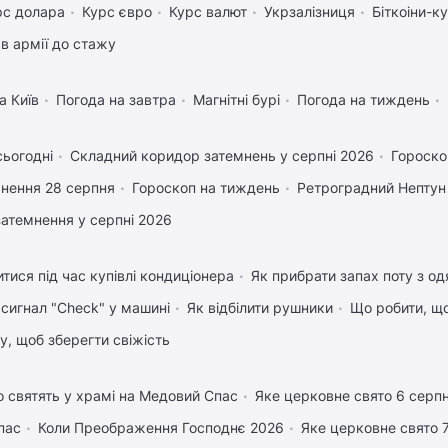
рс долара
Курс євро
Курс валют
Укрзалізниця
Біткоіни-к
в армії до стажу
а Київ
Погода на завтра
Магнітні бурі
Погода на тиждень
сьогодні
Складний коридор затемнень у серпні 2026
Гороско
нення 28 серпня
Гороскоп на тиждень
Ретроградний Нептун
затемнення у серпні 2026
тися під час купівлі кондиціонера
Як прибрати запах поту з од
 сигнал "Check" у машині
Як відбілити рушники
Що робити, щ
му, щоб зберегти свіжість
 святять у храмі на Медовий Спас
Яке церковне свято 6 серп
пас
Коли Преображення Господнє 2026
Яке церковне свято 