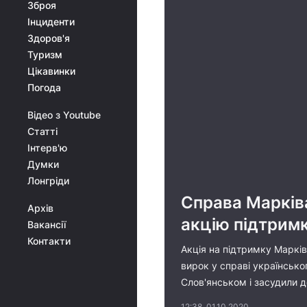
Зброя
Інциденти
Здоров'я
Туризм
Цікавинки
Погода
Відео з Youtube
Статті
Інтерв'ю
Думки
Лонгріди
Справа Марківа
Архів
акцію підтрим
Вакансії
Контакти
Акція на підтримку Марків
вирок у справі українськог
Слов'янськом і засудили д
12:38, 01.10.2020