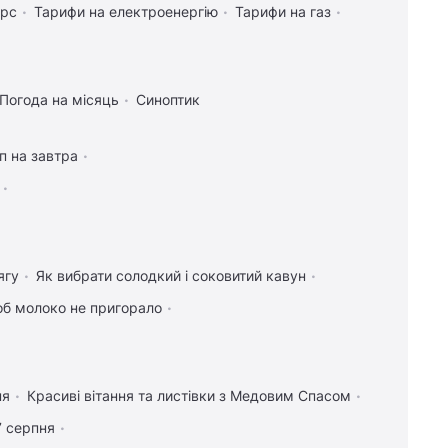
урс
Тарифи на електроенергію
Тарифи на газ
Погода на місяць
Синоптик
п на завтра
ягу
Як вибрати солодкий і соковитий кавун
об молоко не пригорало
ня
Красиві вітання та листівки з Медовим Спасом
7 серпня