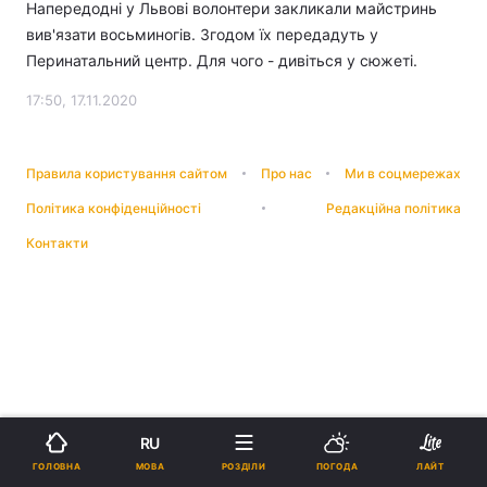
Напередодні у Львові волонтери закликали майстринь
вив'язати восьминогів. Згодом їх передадуть у
Перинатальний центр. Для чого - дивіться у сюжеті.
17:50, 17.11.2020
Правила користування сайтом
Про нас
Ми в соцмережах
Політика конфіденційності
Редакційна політика
Контакти
RU
МОВА
ГОЛОВНА
РОЗДІЛИ
ПОГОДА
ЛАЙТ