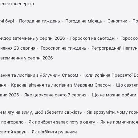
 електроенергію
ні бурі
Погода на тиждень
Погода на місяць
Синоптик
По
идор затемнень у серпні 2026
Гороскоп на сьогодні
Гороско
нення 28 серпня
Гороскоп на тиждень
Ретроградний Нептун
затемнення у серпні 2026
тання та листівки з Яблучним Спасом
Коли Успіння Пресвятої Б
пня
Красиві вітання та листівки з Медовим Спасом
Що святят
днє 2026
Яке церковне свято 7 серпня
Що не можна робити 
и м'яту на зиму, щоб зберегти свіжість
Як зрозуміти, чому гор
 пригорало
Як прибрати запах поту з одягу
Як не помилитися 
овитий кавун
Як відбілити рушники