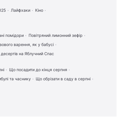
025
Лайфхаки
Кіно
ні помідори
Повітряний лимонний зефір
вового варення, як у бабусі
 десертів на Яблучний Спас
пні
Що посадити до кінця серпня
булі та часнику
Що обрізати в саду в серпні