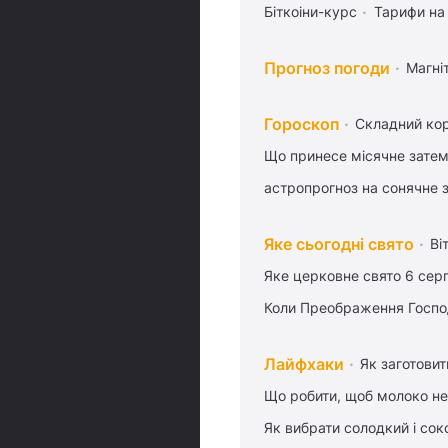
Біткоіни-курс
Тарифи на
Прогноз погоди
Магніт
Гороскоп
Складний кор
Що принесе місячне затем
астропрогноз на сонячне 
Яке сьогодні свято
Ві
Яке церковне свято 6 сер
Коли Преображення Госпо
Лайфхаки
Як заготовит
Що робити, щоб молоко не
Як вибрати солодкий і сок