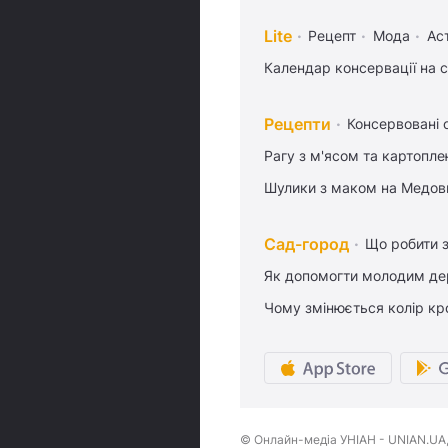
Lite
Рецепт
Мода
Ас
Календар консервації на 
Рецепти
Консервовані о
Рагу з м'ясом та картопл
Шулики з маком на Медов
Сад-город
Що робити з
Як допомогти молодим де
Чому змінюється колір кро
© Онлайн-медіа УНІАН - UNIAN.UA, 