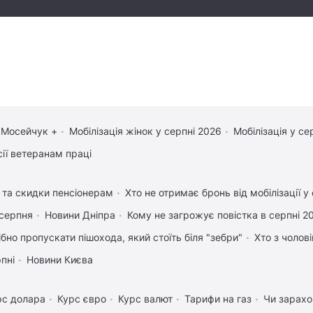
 Мосейчук +
Мобілізація жінок у серпні 2026
Мобілізація у се
сії ветеранам праці
и та скидки пенсіонерам
Хто не отримає бронь від мобілізації у
 серпня
Новини Дніпра
Кому не загрожує повістка в серпні 2
ібно пропускати пішохода, який стоїть біля "зебри"
Хто з чолов
рпні
Новини Києва
рс долара
Курс євро
Курс валют
Тарифи на газ
Чи зарахо