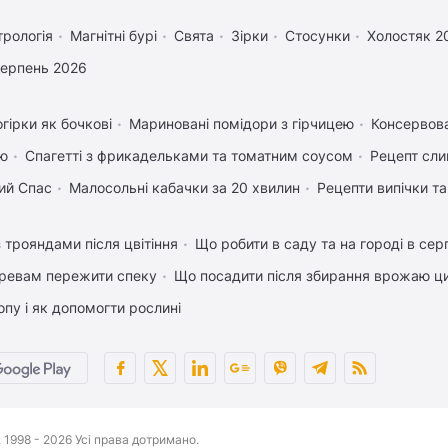
трологія
Магнітні бурі
Свята
Зірки
Стосунки
Холостяк 2
серпень 2026
гірки як бочкові
Мариновані помідори з гірчицею
Консервова
ею
Спагетті з фрикадельками та томатним соусом
Рецепт сли
ий Спас
Малосольні кабачки за 20 хвилин
Рецепти випічки та
 трояндами після цвітіння
Що робити в саду та на городі в сер
ревам пережити спеку
Що посадити після збирання врожаю ци
пу і як допомогти рослині
1998 - 2026 Усі права дотримано.