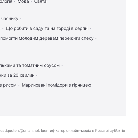
ологія
Мода
Свята
а часнику
в
Що робити в саду та на городі в серпні
опомогти молодим деревам пережити спеку
ельками та томатним соусом
чки за 20 хвилин
 з рисом
Мариновані помідори з гірчицею
eadquoters@unian.net. Ідентифікатор онлайн-медіа в Реєстрі суб’єктів