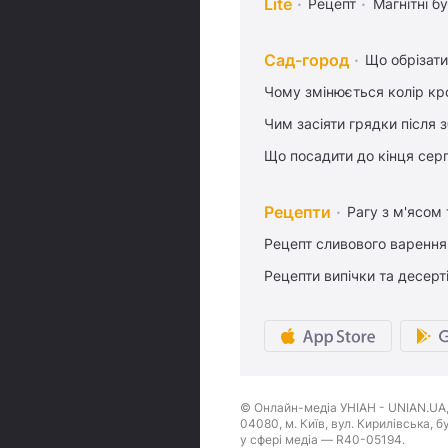
Lite
Рецепт
Магнітні бу
Сад-город
Що обрізати
Чому змінюється колір кро
Чим засіяти грядки після
Що посадити до кінця сер
Рецепти
Рагу з м'ясом
Рецепт сливового варення,
Рецепти випічки та десерт
© Онлайн-медіа УНІАН - UNIAN.UA, 
04080, м. Київ, вул. Кирилівська, 
у сфері медіа — R40-05194.