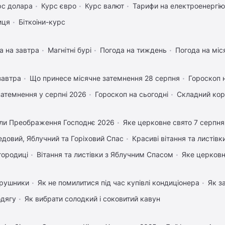
рс долара
Курс євро
Курс валют
Тарифи на електроенергію
иця
Біткоіни-курс
а на завтра
Магнітні бурі
Погода на тиждень
Погода на міс
завтра
Що принесе місячне затемнення 28 серпня
Гороскоп 
затемнення у серпні 2026
Гороскоп на сьогодні
Складний кор
ли Преображення Господнє 2026
Яке церковне свято 7 серпня
довий, Яблучний та Горіховий Спас
Красиві вітання та листів
городиці
Вітання та листівки з Яблучним Спасом
Яке церковн
 рушники
Як не помилитися під час купівлі кондиціонера
Як з
одягу
Як вибрати солодкий і соковитий кавун