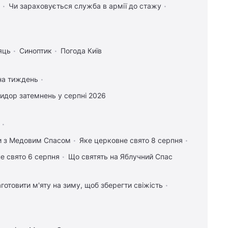
Чи зараховується служба в армії до стажу
яць
Синоптик
Погода Київ
на тиждень
идор затемнень у серпні 2026
ки з Медовим Спасом
Яке церковне свято 8 серпня
е свято 6 серпня
Що святять на Яблучний Спас
аготовити м'яту на зиму, щоб зберегти свіжість