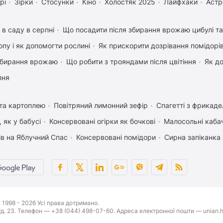
рі
Зірки
Стосунки
Кіно
Холостяк 2025
Лайфхаки
Астр
 в саду в серпні
Що посадити після збирання врожаю цибулі т
пу і як допомогти рослині
Як прискорити дозрівання помідорі
 збирання врожаю
Що робити з трояндами після цвітіння
Як д
пня
 та картоплею
Повітряний лимонний зефір
Спагетті з фрикад
 як у бабусі
Консервовані огірки як бочкові
Малосольні каба
ів на Яблучний Спас
Консервовані помідори
Сирна запіканка
1998 - 2026 Усі права дотримано.
буд. 23. Телефон — +38 (044) 498-07-60. Адреса електронної пошти — unian.h