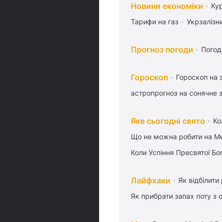
Новини економіки
Ку
Тарифи на газ
Укрзалізн
Прогноз погоди
Погод
Гороскоп
Гороскоп на 
астропрогноз на сонячне 
Яке сьогодні свято
Ко
Що не можна робити на Ме
Коли Успіння Пресвятої Бо
Лайфхаки
Як відбілити
Як прибрати запах поту з 