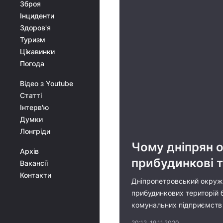
Зброя
Інциденти
Здоров'я
Туризм
Цікавинки
Погода
Відео з Youtube
Статті
Інтерв'ю
Думки
Лонгріди
Чому дніпрян о
Архів
прибудинкові т
Вакансії
Контакти
Дніпропетровський окружн
прибудинкових територій б
комунальних підприємств 
20:12, 19.11.2020