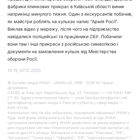
фабрики ялинкових прикрас в Київській області виник
наприкінці минулого тижня. Один з екскурсантів побачив,
як майстри роблять на кульках напис "Армія Росії".
Виклав відео у мережу, після чого на підприємство
навідалися поліцейські та працівники СБУ. Побачили
вони там і інші прикраси з російською символікою і
документи на замовлення кульок від Міністерства
оборони Росії.
15:15, 07.12.2020
© Онлайн-медіа УНІАН - UNIAN.UA, 1998 - 2026 Усі права
дотримано.
04080, м. Київ, вул. Кирилівська, буд. 23. Телефон — +38 (044) 498-
07-60. Адреса електронної пошти — unian.headquoters@unian.net.
Ідентифікатор онлайн-медіа в Реєстрі суб’єктів у сфері медіа —
R40-05194.
Копіювання текстів або зображень, поширення інформації УНІАН у
будь-якій формі забороняється без письмової згоди УНІАН.
Цитування матеріалів сайту УНІАН дозволено за умови відкритого
для пошукових систем гіперпосилання на конкретний матеріал не
нижче другого абзацу. Матеріали з позначкою "Реклама", "НК",
"Актуально", "Точка зору", "Офіційно", "PR", "партнерський проект" і