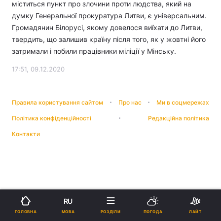
міститься пункт про злочини проти людства, який на
думку Генеральної прокуратура Литви, є універсальним.
Громадянин Білорусі, якому довелося виїхати до Литви,
твердить, що залишив країну після того, як у жовтні його
затримали і побили працівники міліції у Мінську.
17:51, 09.12.2020
Правила користування сайтом
Про нас
Ми в соцмережах
Політика конфіденційності
Редакційна політика
Контакти
RU
МОВА
ГОЛОВНА
РОЗДІЛИ
ПОГОДА
ЛАЙТ