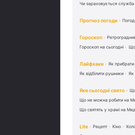
Чи зараховується служба 
Прогноз погоди
Погод
Гороскоп
Ретроградни
Гороскоп на сьогодні
Що
Лайфхаки
Як прибрати 
Як відбілити рушники
Як
Яке сьогодні свято
Що
Що не можна робити на Ме
Що святять у храмі на Ме
Lite
Рецепт
Кіно
Хол