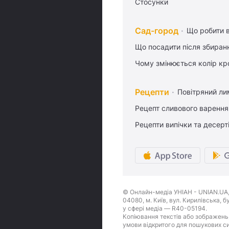
Стосунки
Сад-город
Що робити в
Що посадити після збиран
Чому змінюється колір кро
Рецепти
Повітряний ли
Рецепт сливового варення,
Рецепти випічки та десерт
© Онлайн-медіа УНІАН - UNIAN.UA, 
04080, м. Київ, вул. Кирилівська, 
у сфері медіа — R40-05194.
Копіювання текстів або зображень,
умови відкритого для пошукових си