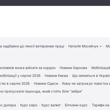
та надбавки до пенсії ветеранам праці
Наталія Мосейчук +
Мо
чоловіків може виїхати за кордон
Новини Харкова
Мобілізація
обілізації у серпні 2026
Новини Києва
Що зміниться в Україні
істю в серпні 2026
Новини Одеси
Кому не загрожує повістка 
но пропускати пішохода, який стоїть біля "зебри"
рс долара
Курс євро
Курс валют
Біткоіни-курс
Тарифи на