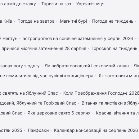
в армії до стажу
Тарифи на газ
Укрзалізниця
а Київ
Погода на завтра
Магнітні бурі
Погода на тиждень
й Нептун
астропрогноз на сонячне затемнення у серпні 2026
 принесе місячне затемнення 28 серпня
Гороскоп на тиждень
запах поту з одягу
Як вибрати солодкий і соковитий кавун
Як
 не помилитися під час купівлі кондиціонера
Як заготовити м'ят
 святять на Яблучний Спас
Коли Преображення Господнє 202
довий, Яблучний та Горіховий Спас
Вітання та листівки з Ябл
довий Спас
Яке церковне свято 6 серпня
Красиві вітання та
остяк 2025
Лайфхаки
Календар консервації на серпень 2026