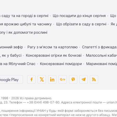
 саду та на городі в серпні
Що посадити до кінця серпня
Що 
ня врожаю цибулі та часнику
Що обрізати в саду в серпні
Як 
пу і як допомогти рослині
монний зефір
Рагу з м'ясом та картоплею
Спагетті з фрикад
 як у бабусі
Консервовані огірки як бочкові
Малосольні каба
ів на Яблучний Спас
Консервовані помідори
Мариновані помі
1998 - 2026 Усі права дотримано.
буд. 23. Телефон — +38 (044) 498-07-60. Адреса електронної пошти — unian.h
 поширення інформації УНІАН у будь-якій формі забороняється без письмов
стем гіперпосилання на конкретний матеріал не нижче другого абзацу. Матер