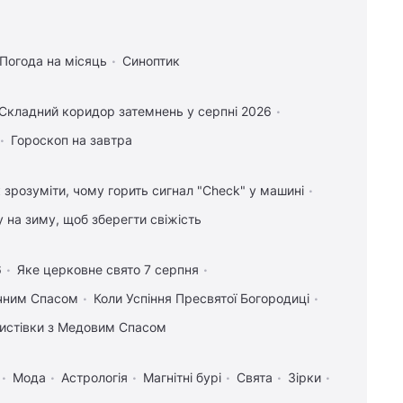
Погода на місяць
Синоптик
Складний коридор затемнень у серпні 2026
Гороскоп на завтра
 зрозуміти, чому горить сигнал "Check" у машині
у на зиму, щоб зберегти свіжість
6
Яке церковне свято 7 серпня
учним Спасом
Коли Успіння Пресвятої Богородиці
 листівки з Медовим Спасом
Мода
Астрологія
Магнітні бурі
Свята
Зірки