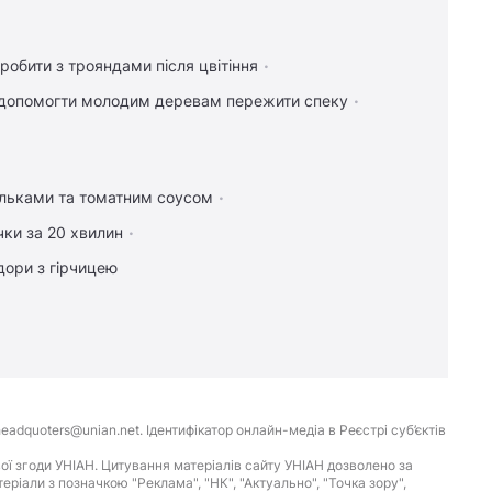
робити з трояндами після цвітіння
допомогти молодим деревам пережити спеку
ельками та томатним соусом
чки за 20 хвилин
дори з гірчицею
eadquoters@unian.net. Ідентифікатор онлайн-медіа в Реєстрі суб’єктів
ої згоди УНІАН. Цитування матеріалів сайту УНІАН дозволено за
іали з позначкою "Реклама", "НК", "Актуально", "Точка зору",