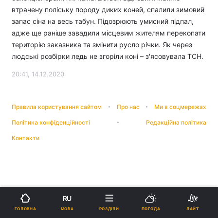
втрачену поліську породу диких коней, спалили зимовий
запас сіна на весь табун. Підозрюють умисний підпал,
адже ще раніше завадили місцевим жителям перекопати
територію заказника та змінити русло річки. Як через
людські розбірки ледь не згоріли коні – з'ясовувала ТСН.
20:41, 14.12.2020
Правила користування сайтом
Про нас
Ми в соцмережах
Політика конфіденційності
Редакційна політика
Контакти
RU
МОВА
ГОЛОВНА
РОЗДІЛИ
ПОГОДА
ЛАЙТ