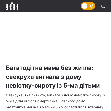
Багатодітна мама без житла:
свекруха вигнала з дому
невістку-сироту із 5-ма дітьми
Свекруха, яка пиячить, вигнала з дому невістку-сироту із
5-ма дітьми після смерті сина. Власного дому
багатодітна мама з Хмельницької області після інтернату