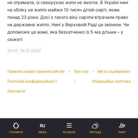
не отримала, із свекрухою жити не змогла. В Україні нині
на обліку на житло майже 10 тисяч дітей-сиріт, яким
понад 23 роки. Досі з такого віку сироти втрачали право
на державне житло. Нині у Верховній Раді це змінили. Чи
допоможе це мамі, яка безхатченко із 5-ма дітьми – у
сюжеті
20:51, 16.12.2020
Правила користування сайтом
Про нас
Ми в соцмережах
Політика конфіденційності
Редакційна політика
Контакти
RU
МОВА
ГОЛОВНА
РОЗДІЛИ
ПОГОДА
ЛАЙТ