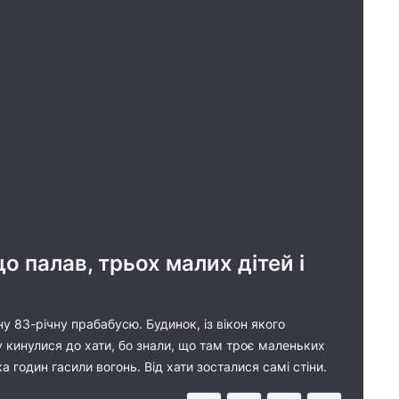
о палав, трьох малих дітей і
ну 83-річну прабабусю. Будинок, із вікон якого
у кинулися до хати, бо знали, що там троє маленьких
ька годин гасили вогонь. Від хати зосталися самі стіни.