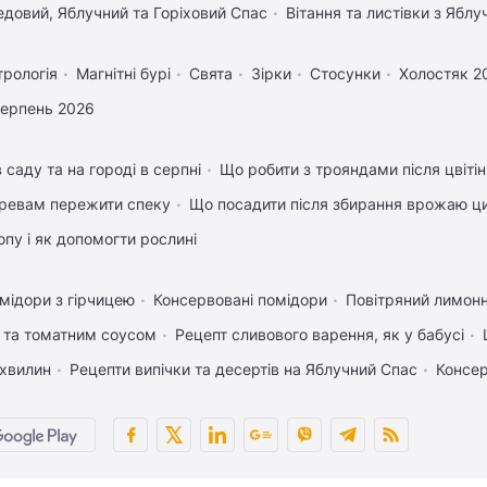
довий, Яблучний та Горіховий Спас
Вітання та листівки з Ябл
трологія
Магнітні бурі
Свята
Зірки
Стосунки
Холостяк 2
серпень 2026
 саду та на городі в серпні
Що робити з трояндами після цвіті
ревам пережити спеку
Що посадити після збирання врожаю ци
пу і як допомогти рослині
мідори з гірчицею
Консервовані помідори
Повітряний лимонн
 та томатним соусом
Рецепт сливового варення, як у бабусі
 хвилин
Рецепти випічки та десертів на Яблучний Спас
Консер