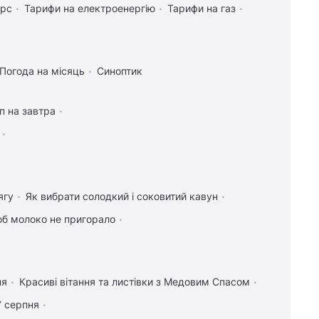
урс
Тарифи на електроенергію
Тарифи на газ
Погода на місяць
Синоптик
п на завтра
ягу
Як вибрати солодкий і соковитий кавун
об молоко не пригорало
ня
Красиві вітання та листівки з Медовим Спасом
7 серпня