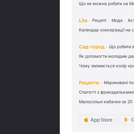
Що не можна робити на Ме
Lite
Рецепт
Мода
Ас
Календар консервації на 
Сад-город
Що робити в
Як допомогти молодим де
Чому змінюється колір кро
Рецепти
Мариновані по
Спагетті з фрикадельками
Малосольні кабачки за 20