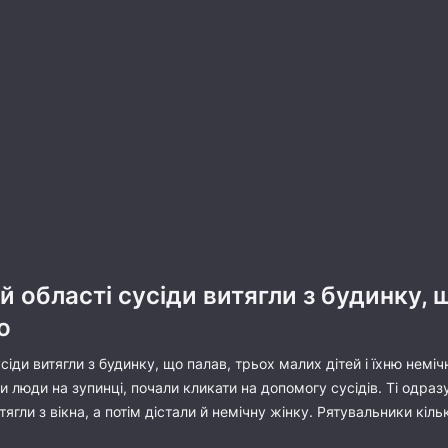
 області сусіди витягли з будинку, щ
ю
іди витягли з будинку, що палав, трьох малих дітей і їхню неміч
и люди на зупинці, почали кликати на допомогу сусідів. Ті одраз
витягли з вікна, а потім дістали й немічну жінку. Рятувальники кіл