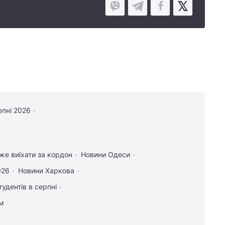
рпні 2026
оже виїхати за кордон
Новини Одеси
026
Новини Харкова
тудентів в серпні
ам