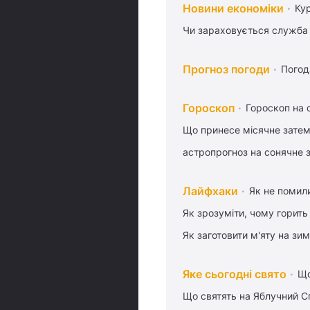
Новини економіки
Ку
Чи зараховується служба 
Прогноз погоди
Погод
Гороскоп
Гороскоп на 
Що принесе місячне затем
астропрогноз на сонячне 
Лайфхаки
Як не помили
Як зрозуміти, чому горить
Як заготовити м'яту на зи
Яке сьогодні свято
Що
Що святять на Яблучний С