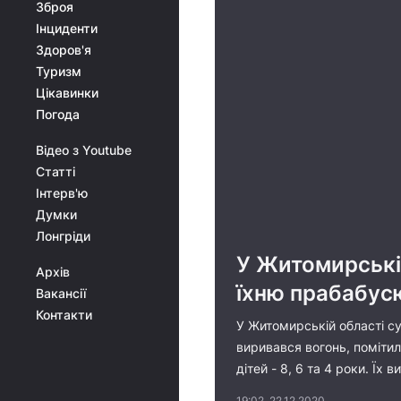
Зброя
Інциденти
Здоров'я
Туризм
Цікавинки
Погода
Відео з Youtube
Статті
Інтерв'ю
Думки
Лонгріди
У Житомирській
Архів
їхню прабабус
Вакансії
Контакти
У Житомирській області сус
виривався вогонь, помітил
дітей - 8, 6 та 4 роки. Їх 
19:02, 22.12.2020