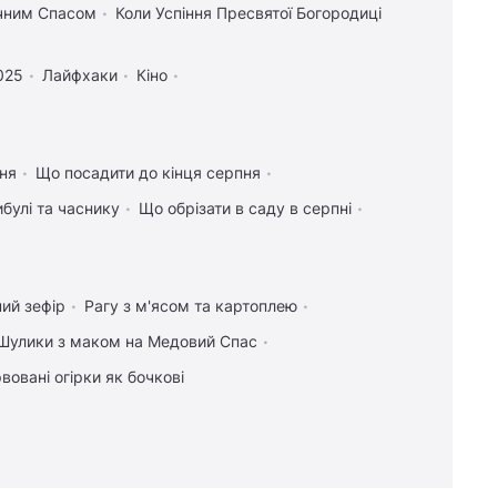
учним Спасом
Коли Успіння Пресвятої Богородиці
025
Лайфхаки
Кіно
ння
Що посадити до кінця серпня
булі та часнику
Що обрізати в саду в серпні
ий зефір
Рагу з м'ясом та картоплею
Шулики з маком на Медовий Спас
вовані огірки як бочкові