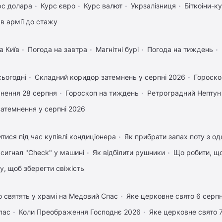
рс долара
Курс євро
Курс валют
Укрзалізниця
Біткоіни-к
в армії до стажу
а Київ
Погода на завтра
Магнітні бурі
Погода на тиждень
сьогодні
Складний коридор затемнень у серпні 2026
Гороско
нення 28 серпня
Гороскоп на тиждень
Ретроградний Нептун
затемнення у серпні 2026
тися під час купівлі кондиціонера
Як прибрати запах поту з од
 сигнал "Check" у машині
Як відбілити рушники
Що робити, щ
му, щоб зберегти свіжість
 святять у храмі на Медовий Спас
Яке церковне свято 6 серп
пас
Коли Преображення Господнє 2026
Яке церковне свято 