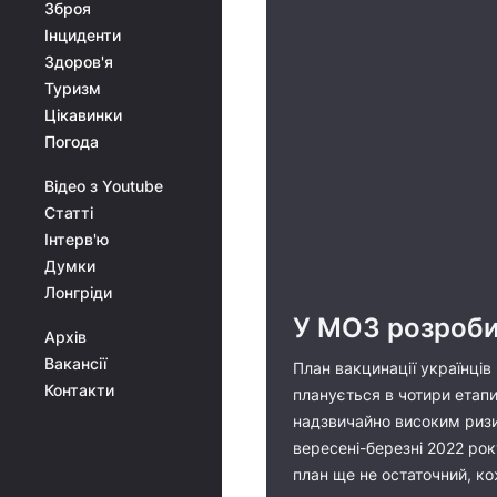
Зброя
Інциденти
Здоров'я
Туризм
Цікавинки
Погода
Відео з Youtube
Статті
Інтерв'ю
Думки
Лонгріди
У МОЗ розробил
Архів
Вакансії
План вакцинації українців
Контакти
планується в чотири етапи:
надзвичайно високим ризик
вересені-березні 2022 рок
план ще не остаточний, ко