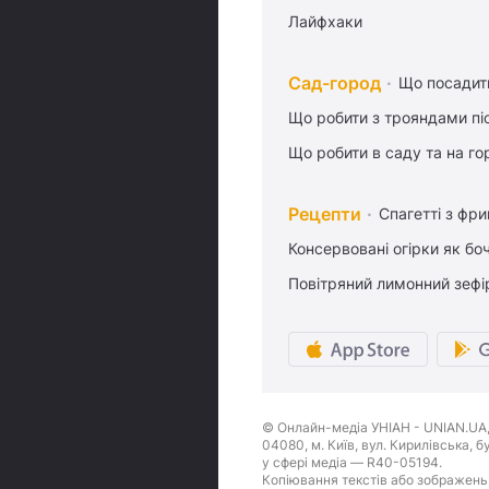
Лайфхаки
Сад-город
Що посадити
Що робити з трояндами піс
Що робити в саду та на гор
Рецепти
Спагетті з фр
Консервовані огірки як бо
Повітряний лимонний зефі
© Онлайн-медіа УНІАН - UNIAN.UA, 
04080, м. Київ, вул. Кирилівська, 
у сфері медіа — R40-05194.
Копіювання текстів або зображень,