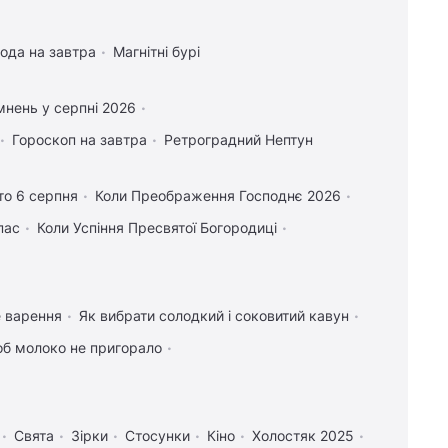
ода на завтра
Магнітні бурі
нень у серпні 2026
Гороскоп на завтра
Ретроградний Нептун
то 6 серпня
Коли Преображення Господнє 2026
пас
Коли Успіння Пресвятої Богородиці
е варення
Як вибрати солодкий і соковитий кавун
об молоко не пригорало
Свята
Зірки
Стосунки
Кіно
Холостяк 2025