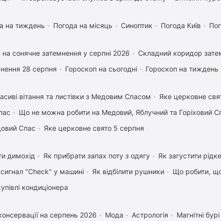
а на тиждень
Погода на місяць
Синоптик
Погода Київ
Пог
 на сонячне затемнення у серпні 2026
Складний коридор затем
нення 28 серпня
Гороскоп на сьогодні
Гороскоп на тиждень
асиві вітання та листівки з Медовим Спасом
Яке церковне свя
пас
Що не можна робити на Медовий, Яблучний та Горіховий С
довий Спас
Яке церковне свято 5 серпня
ти димохід
Як прибрати запах поту з одягу
Як загустити рідк
 сигнал "Check" у машині
Як відбілити рушники
Що робити, щ
купівлі кондиціонера
консервації на серпень 2026
Мода
Астрологія
Магнітні бурі