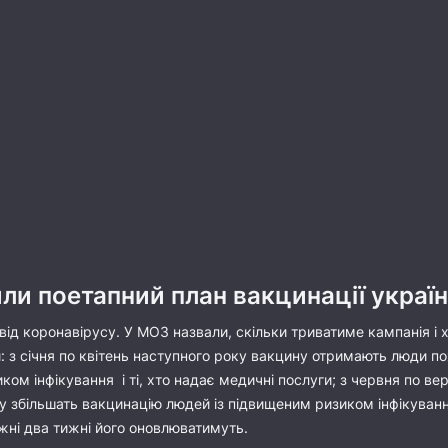
и поетапний план вакцинації україн
 від коронавірусу. У МОЗ назвали, скільки триватиме кампанія 
 з січня по квітень наступного року вакцину отримають люди похил
ом інфікування і ті, хто надає медичні послуги; з червня по ве
у збільшать вакцинацію людей із підвищеним ризиком інфікування
жні два тижні його оновлюватимуть.