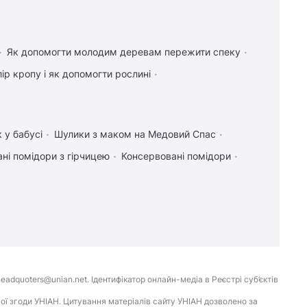
Як допомогти молодим деревам пережити спеку
ір кропу і як допомогти рослині
 у бабусі
Шулики з маком на Медовий Спас
ні помідори з гірчицею
Консервовані помідори
eadquoters@unian.net. Ідентифікатор онлайн-медіа в Реєстрі суб’єктів
ої згоди УНІАН. Цитування матеріалів сайту УНІАН дозволено за