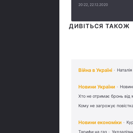
20:22, 22.12.2020
ДИВІТЬСЯ ТАКОЖ
Війна в Україні
Наталія
Новини України
Новин
Хто не отримає бронь від м
Кому не загрожує повістка
Новини економіки
Ку
Тарифи на газ
Укрзалізн