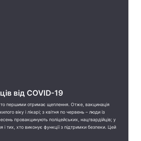
ців від COVID-19
і хто першими отримає щеплення. Отже, вакцинація
ого віку і лікарі; з квітня по червень – люди із
ресень провакцинують поліцейських, нацгвардійців; у
 і тих, хто виконує функції з підтримки безпеки. Цей