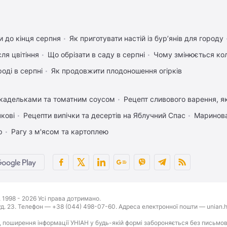
 до кінця серпня
Як приготувати настій із бур’янів для городу
ля цвітіння
Що обрізати в саду в серпні
Чому змінюється кол
оді в серпні
Як продовжити плодоношення огірків
икадельками та томатним соусом
Рецепт сливового варення, як
чкові
Рецепти випічки та десертів на Яблучний Спас
Маринова
р
Рагу з м'ясом та картоплею
1998 - 2026 Усі права дотримано.
буд. 23. Телефон — +38 (044) 498-07-60. Адреса електронної пошти — unian.h
 поширення інформації УНІАН у будь-якій формі забороняється без письмов