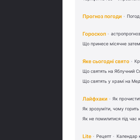
Прогноз погоди
Погод
Гороскоп
астропрогноз
Що принесе місячне затем
Яке сьогодні свято
Кр
Що святять на Яблучний С
Що святять у храмі на Ме
Лайфхаки
Як прочисти
Як зрозуміти, чому горить
Як не помилитися під час 
Lite
Рецепт
Календар 