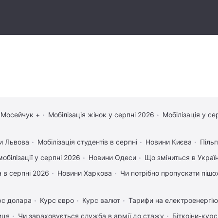
 Мосейчук +
Мобілізація жінок у серпні 2026
Мобілізація у се
и Львова
Мобілізація студентів в серпні
Новини Києва
Пільг
обілізації у серпні 2026
Новини Одеси
Що зміниться в Україн
 в серпні 2026
Новини Харкова
Чи потрібно пропускати пішох
рс долара
Курс євро
Курс валют
Тарифи на електроенергію
иця
Чи зараховується служба в армії до стажу
Біткоіни-курс