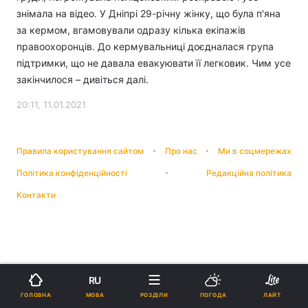
знімала на відео. У Дніпрі 29-річну жінку, що була п'яна
за кермом, вгамовували одразу кілька екіпажів
правоохоронців. До кермувальниці доєдналася група
підтримки, що не давала евакуювати її легковик. Чим усе
закінчилося – дивіться далі.
20:11, 11.01.2021
Правила користування сайтом
Про нас
Ми в соцмережах
Політика конфіденційності
Редакційна політика
Контакти
RU
МОВА
ГОЛОВНА
РОЗДІЛИ
ПОГОДА
ЛАЙТ