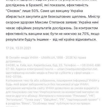
досліджень в Бразилії, які показали, ефективність
"Сіновак" лише 50%. Саме цю вакцину Україна
збирається закупити для безкоштовних щеплень. Міністр
охорони здоровя Максим Степанов заявив: Україна нині
чекає офіційних результатів досліджень. За контрактом
ефективність вакцини має бути не нижчою за 70%, якщо
результати будуть іншими - від неї країна відмовиться.
17:24, 13.01.2021
© Онлайн-медіа УНІАН - UNIAN.UA, 1998 - 2026 Усі права
дотримано.
04080, м. Київ, вул. Кирилівська, буд. 23. Телефон — +38 (044) 498-
07-60. Адреса електронної пошти — unian.headquoters@unian.net.
Ідентифікатор онлайн-медіа в Реєстрі суб’єктів у сфері медіа —
R40-05194.
Копіювання текстів або зображень, поширення інформації УНІАН у
будь-якій формі забороняється без письмової згоди УНІАН.
Цитування матеріалів сайту УНІАН дозволено за умови відкритого
для пошукових систем гіперпосилання на конкретний матеріал не
нижче другого абзацу. Матеріали з позначкою "Реклама", "НК",
"Актуально", "Точка зору", "Офіційно", "PR", "партнерський проект" і
в розділах "Вікно", "Особлива тема" публікуються на правах