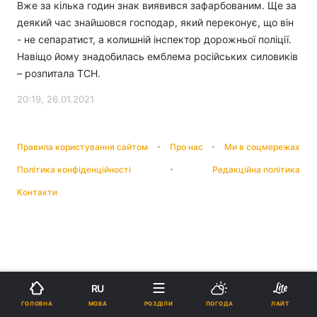
Вже за кілька годин знак виявився зафарбованим. Ще за
деякий час знайшовся господар, який переконує, що він
- не сепаратист, а колишній інспектор дорожньої поліції.
Навіщо йому знадобилась емблема російських силовиків
– розпитала ТСН.
20:19, 26.01.2021
Правила користування сайтом
Про нас
Ми в соцмережах
Політика конфіденційності
Редакційна політика
Контакти
RU
МОВА
ГОЛОВНА
РОЗДІЛИ
ПОГОДА
ЛАЙТ