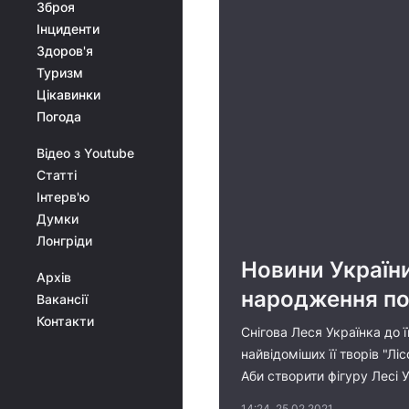
Зброя
Інциденти
Здоров'я
Туризм
Цікавинки
Погода
Відео з Youtube
Статті
Інтерв'ю
Думки
Лонгріди
Новини України
Архів
народження по
Вакансії
Контакти
Снігова Леся Українка до ї
найвідоміших її творів "Л
Аби створити фігуру Лесі 
14:24, 25.02.2021