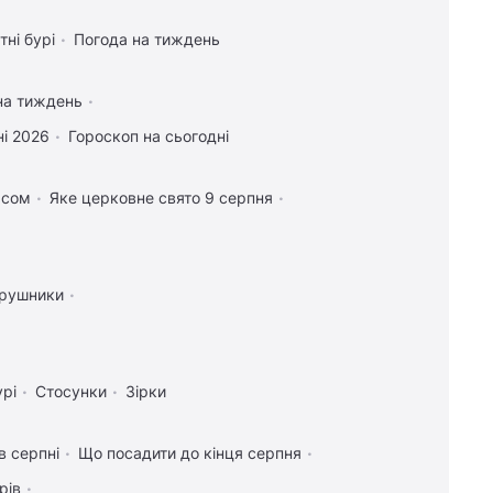
тні бурі
Погода на тиждень
на тиждень
і 2026
Гороскоп на сьогодні
асом
Яке церковне свято 9 серпня
 рушники
урі
Стосунки
Зірки
в серпні
Що посадити до кінця серпня
рів