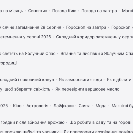
а на місяць
Синоптик
Погода Київ
Погода на завтра
Магні
ісячне затемнення 28 серпня
Гороскоп на завтра
Гороскоп 
затемнення у серпні 2026
Складний коридор затемнень у серпн
 святять на Яблучний Спас
Вітання та листівки з Яблучним Сп
городиці
олодкий і соковитий кавун
Як заморозити ягоди
Як відбілити
му, щоб зберегти свіжість
Як перевірити вершкове масло
2025
Кіно
Астрологія
Лайфхаки
Свята
Мода
Магнітні б
 грядки після збирання врожаю
Що робити в саду та на городі 
ня врожаю цибулі та часнику
Як прискорити дозрівання помідо