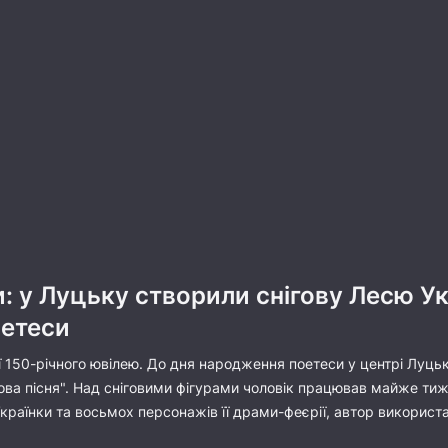
: у Луцьку створили снігову Лесю Ук
етеси
ї 150-річного ювілею. До дня народження поетеси у центрі Луцька 
ісова пісня". Над сніговими фігурами чоловік працював майже тиж
Українки та восьмох персонажів її драми-феєрії, автор використа