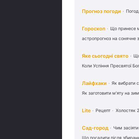
Прогноз погоди
Погод
Гороскоп
Що принесе м
астропрогноз на сонячне 
Яке сьогодні свято
Що
Коли Успіння Пресвятої Бо
Лайфхаки
Як вибрати с
Як заготовити м'яту на зи
Lite
Рецепт
Холостяк 
Сад-город
Чим засіяти
Що посадити після збиран