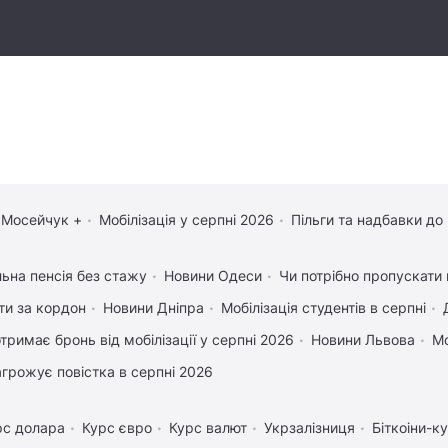
 Мосейчук +
Мобілізація у серпні 2026
Пільги та надбавки до
льна пенсія без стажу
Новини Одеси
Чи потрібно пропускати 
ати за кордон
Новини Дніпра
Мобілізація студентів в серпні
отримає бронь від мобілізації у серпні 2026
Новини Львова
Мо
агрожує повістка в серпні 2026
рс долара
Курс євро
Курс валют
Укрзалізниця
Біткоіни-к