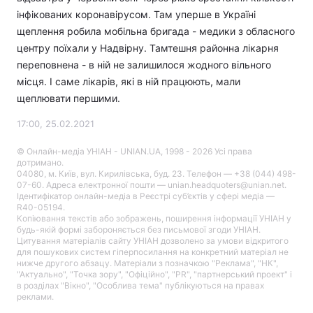
інфікованих коронавірусом. Там уперше в Україні
щеплення робила мобільна бригада - медики з обласного
центру поїхали у Надвірну. Тамтешня районна лікарня
переповнена - в ній не залишилося жодного вільного
місця. І саме лікарів, які в ній працюють, мали
щеплювати першими.
17:00, 25.02.2021
© Онлайн-медіа УНІАН - UNIAN.UA, 1998 - 2026 Усі права
дотримано.
04080, м. Київ, вул. Кирилівська, буд. 23. Телефон — +38 (044) 498-
07-60. Адреса електронної пошти — unian.headquoters@unian.net.
Ідентифікатор онлайн-медіа в Реєстрі суб’єктів у сфері медіа —
R40-05194.
Копіювання текстів або зображень, поширення інформації УНІАН у
будь-якій формі забороняється без письмової згоди УНІАН.
Цитування матеріалів сайту УНІАН дозволено за умови відкритого
для пошукових систем гіперпосилання на конкретний матеріал не
нижче другого абзацу. Матеріали з позначкою "Реклама", "НК",
"Актуально", "Точка зору", "Офіційно", "PR", "партнерський проект" і
в розділах "Вікно", "Особлива тема" публікуються на правах
реклами.