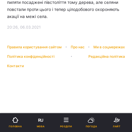
пиляти посаджені півстоліття тому дерева, але селяни
повстали проти цього і тепер цілодобового охороняють
акації на межі села.
20:26, 06.03.2021
Правила користування сайтом
Про нас
Ми в соцмережах
Політика конфіденційності
Редакційна політика
Контакти
RU
МОВА
ГОЛОВНА
РОЗДІЛИ
ПОГОДА
ЛАЙТ