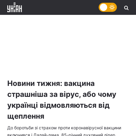
Новини тижня: вакцина
страшніша за вірус, або чому
українці відмовляються від
щеплення
До боротьби зі страхом проти коронавірусної вакцини
включився і Далай-лама. 85-річний духовний лідер