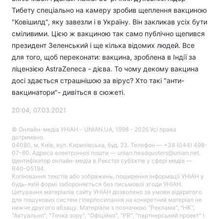
Тибету спеціально на камеру зробив щеплення вакциною
"Ковішилд", яку завезли і в Україну. Він закликав усіх бути
сміливими. Цією ж вакциною так само публічно щепився
президент Зеленський і ще кілька відомих людей. Все
для того, щоб переконати: вакцина, зроблена в Індії за
ліцензією AstraZeneca - дієва. То чому декому вакцина
досі здається страшнішою за вірус? Хто такі "анти-
вакцинатори"- дивіться в сюжеті.
20:04, 07.03.2021
© Онлайн-медіа УНІАН - UNIAN.UA, 1998 - 2026 Усі права
дотримано.
04080, м. Київ, вул. Кирилівська, буд. 23. Телефон — +38 (044) 498-
07-60. Адреса електронної пошти — unian.headquoters@unian.net.
Ідентифікатор онлайн-медіа в Реєстрі суб’єктів у сфері медіа —
R40-05194.
Копіювання текстів або зображень, поширення інформації УНІАН у
будь-якій формі забороняється без письмової згоди УНІАН.
Цитування матеріалів сайту УНІАН дозволено за умови відкритого
для пошукових систем гіперпосилання на конкретний матеріал не
нижче другого абзацу. Матеріали з позначкою "Реклама", "НК",
"Актуально", "Точка зору", "Офіційно", "PR", "партнерський проект" і