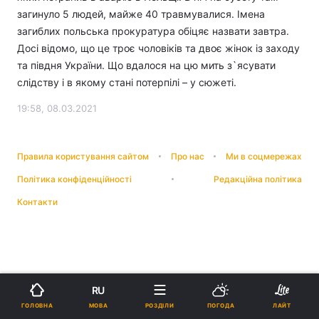
загинуло 5 людей, майже 40 травмувалися. Імена
загиблих польська прокуратура обіцяє назвати завтра.
Досі відомо, що це троє чоловіків та двоє жінок із заходу
та півдня України. Що вдалося на цю мить з`ясувати
слідству і в якому стані потерпілі – у сюжеті.
19:58, 08.03.2021
Правила користування сайтом
Про нас
Ми в соцмережах
Політика конфіденційності
Редакційна політика
Контакти
RU
МОВА
ГОЛОВНА
РОЗДІЛИ
ПОГОДА
ЛАЙТ