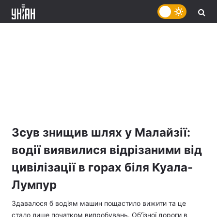
Зсув знищив шлях у Малайзії:
водії виявилися відрізаними від
цивілізації в горах біля Куала-
Лумпур
Здавалося б водіям машин пощастило вижити та це
стало лише початком випробувань. Об'їзної дороги в