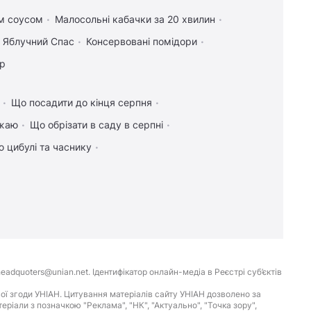
им соусом
Малосольні кабачки за 20 хвилин
а Яблучний Спас
Консервовані помідори
ір
Що посадити до кінця серпня
ожаю
Що обрізати в саду в серпні
 цибулі та часнику
eadquoters@unian.net. Ідентифікатор онлайн-медіа в Реєстрі суб’єктів
ої згоди УНІАН. Цитування матеріалів сайту УНІАН дозволено за
іали з позначкою "Реклама", "НК", "Актуально", "Точка зору",