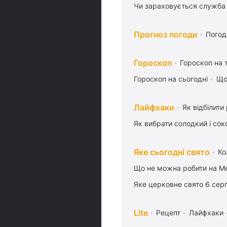
Чи зараховується служба 
Прогноз погоди
Погод
Гороскоп
Гороскоп на
Гороскоп на сьогодні
Що
Лайфхаки
Як відбілити
Як вибрати солодкий і сок
Яке сьогодні свято
Ко
Що не можна робити на Ме
Яке церковне свято 6 сер
Lite
Рецепт
Лайфхаки