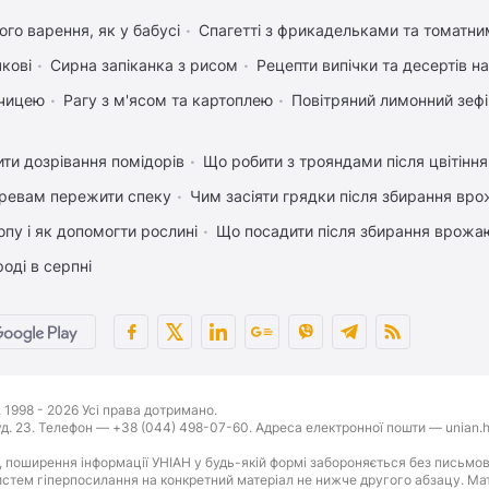
го варення, як у бабусі
Спагетті з фрикадельками та томатн
чкові
Сирна запіканка з рисом
Рецепти випічки та десертів н
рчицею
Рагу з м'ясом та картоплею
Повітряний лимонний зеф
ти дозрівання помідорів
Що робити з трояндами після цвітіння
ревам пережити спеку
Чим засіяти грядки після збирання вр
пу і як допомогти рослині
Що посадити після збирання врожаю
оді в серпні
1998 - 2026 Усі права дотримано.
буд. 23. Телефон — +38 (044) 498-07-60. Адреса електронної пошти — unian.h
 поширення інформації УНІАН у будь-якій формі забороняється без письмов
стем гіперпосилання на конкретний матеріал не нижче другого абзацу. Матер