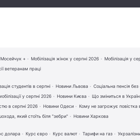
 Мосейчук +
Мобілізація жінок у серпні 2026
Мобілізація у се
сії ветеранам праці
зація студентів в серпні
Новини Львова
Соціальна пенсія без
обілізації у серпні 2026
Новини Києва
Що зміниться в Україні
істю в серпні 2026
Новини Одеси
Кому не загрожує повістка 
охода, який стоїть біля "зебри"
Новини Харкова
рс долара
Курс євро
Курс валют
Тарифи на газ
Укрзалізн