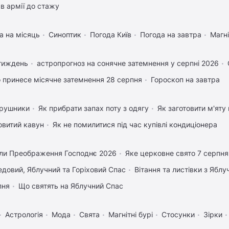
в армії до стажу
а на місяць
Синоптик
Погода Київ
Погода на завтра
Магні
 тиждень
астропрогноз на сонячне затемнення у серпні 2026
 принесе місячне затемнення 28 серпня
Гороскоп на завтра
 рушники
Як прибрати запах поту з одягу
Як заготовити м'яту
овитий кавун
Як не помилитися під час купівлі кондиціонера
ли Преображення Господнє 2026
Яке церковне свято 7 серпня
довий, Яблучний та Горіховий Спас
Вітання та листівки з Ябл
пня
Що святять на Яблучний Спас
Астрологія
Мода
Свята
Магнітні бурі
Стосунки
Зірки