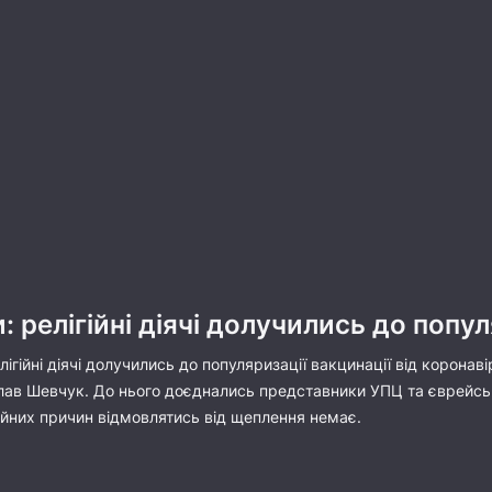
: релігійні діячі долучились до попу
ігійні діячі долучились до популяризації вакцинації від корона
лав Шевчук. До нього доєднались представники УПЦ та єврейсь
ійних причин відмовлятись від щеплення немає.