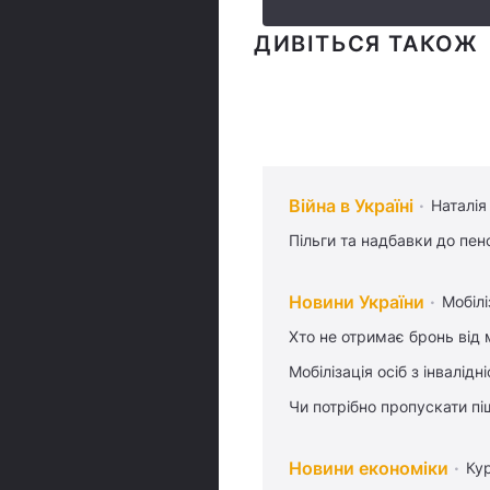
ДИВІТЬСЯ ТАКОЖ
Війна в Україні
Наталія
Пільги та надбавки до пен
Новини України
Мобілі
Хто не отримає бронь від м
Мобілізація осіб з інвалідн
Чи потрібно пропускати піш
Новини економіки
Ку