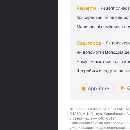
Рецепти
Рецепт сливово
Консервовані огірки як бо
Мариновані помідори з гі
Сад-город
Як прискори
Як допомогти молодим де
Чому змінюється колір кро
Що робити в саду та на гор
© Онлайн-медіа УНІАН - UNIAN.UA, 
04080, м. Київ, вул. Кирилівська, 
у сфері медіа — R40-05194.
Копіювання текстів або зображень,
умови відкритого для пошукових си