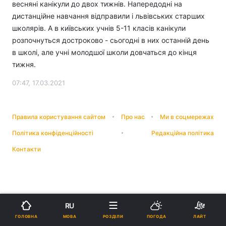
весняні канікули до двох тижнів. Напередодні на
дистанційне навчання відправили і львівських старших
школярів. А в київських учнів 5-11 класів канікули
розпочнуться достроково - сьогодні в них останній день
в школі, але учні молодшої школи довчаться до кінця
тижня.
07:47, 17.03.2021
Правила користування сайтом
Про нас
Ми в соцмережах
Політика конфіденційності
Редакційна політика
Контакти
RU
МОВА
ГОЛОВНА
РОЗДІЛИ
ПОГОДА
ЛАЙТ