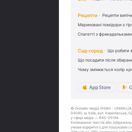
Рецепти
Рецепти випіч
Мариновані помідори з гі
Спагетті з фрикадельками
Сад-город
Що робити з
Що посадити після збиран
Чому змінюється колір кро
© Онлайн-медіа УНІАН - UNIAN.UA, 
04080, м. Київ, вул. Кирилівська, 
у сфері медіа — R40-05194.
Копіювання текстів або зображень,
умови відкритого для пошукових си
"Офіційно", "PR", "партнерський пр