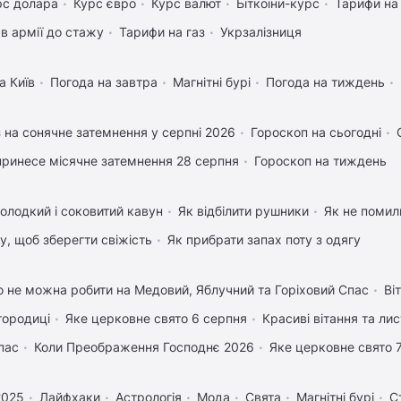
рс долара
Курс євро
Курс валют
Біткоіни-курс
Тарифи на
в армії до стажу
Тарифи на газ
Укрзалізниця
а Київ
Погода на завтра
Магнітні бурі
Погода на тиждень
 на сонячне затемнення у серпні 2026
Гороскоп на сьогодні
ринесе місячне затемнення 28 серпня
Гороскоп на тиждень
олодкий і соковитий кавун
Як відбілити рушники
Як не помили
му, щоб зберегти свіжість
Як прибрати запах поту з одягу
 не можна робити на Медовий, Яблучний та Горіховий Спас
Ві
городиці
Яке церковне свято 6 серпня
Красиві вітання та ли
пас
Коли Преображення Господнє 2026
Яке церковне свято 
2025
Лайфхаки
Астрологія
Мода
Свята
Магнітні бурі
С