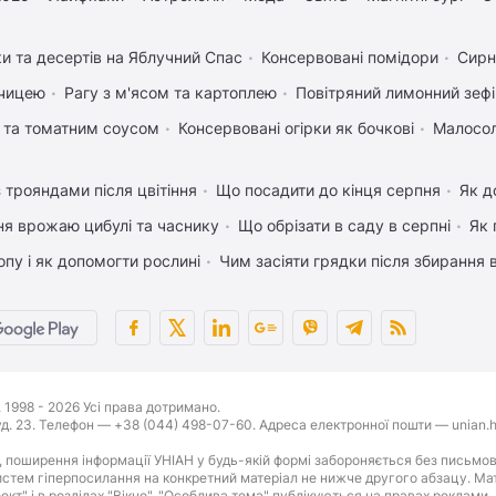
ки та десертів на Яблучний Спас
Консервовані помідори
Сирн
рчицею
Рагу з м'ясом та картоплею
Повітряний лимонний зеф
 та томатним соусом
Консервовані огірки як бочкові
Малосол
 трояндами після цвітіння
Що посадити до кінця серпня
Як д
ня врожаю цибулі та часнику
Що обрізати в саду в серпні
Як 
пу і як допомогти рослині
Чим засіяти грядки після збирання
1998 - 2026 Усі права дотримано.
буд. 23. Телефон — +38 (044) 498-07-60. Адреса електронної пошти — unian.h
 поширення інформації УНІАН у будь-якій формі забороняється без письмов
стем гіперпосилання на конкретний матеріал не нижче другого абзацу. Матер
оект" і в розділах "Вікно", "Особлива тема" публікуються на правах реклами.