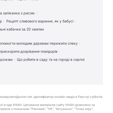
а запіканка з рисом
ір
Рецепт сливового варення, як у бабусі
ьні кабачки за 20 хвилин
опомогти молодим деревам пережити спеку
прискорити дозрівання помідорів
 врожаю
Що робити в саду та на городі в серпні
eadquoters@unian.net. Ідентифікатор онлайн-медіа в Реєстрі суб’єктів
ої згоди УНІАН. Цитування матеріалів сайту УНІАН дозволено за
іали з позначкою "Реклама", "НК", "Актуально", "Точка зору",