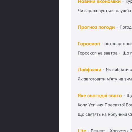
Новини економіки
Ку
Чи зараховується служба 
Прогноз погоди
Погод
Гороскоп
астропрогноз
Гороскоп на завтра
Що п
Лайфхаки
Як вибрати с
Як заготовити м'яту на зи
Яке сьогодні свято
Що
Коли Успіння Пресвятої Бо
Що святять на Яблучний С
Lite
Рецепт
Холостяк 