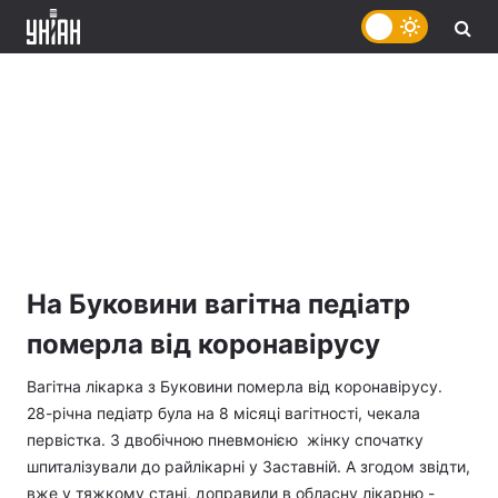
На Буковини вагітна педіатр
померла від коронавірусу
Вагітна лікарка з Буковини померла від коронавірусу.
28-річна педіатр була на 8 місяці вагітності, чекала
первістка. З двобічною пневмонією жінку спочатку
шпиталізували до райлікарні у Заставній. А згодом звідти,
вже у тяжкому стані, доправили в обласну лікарню -