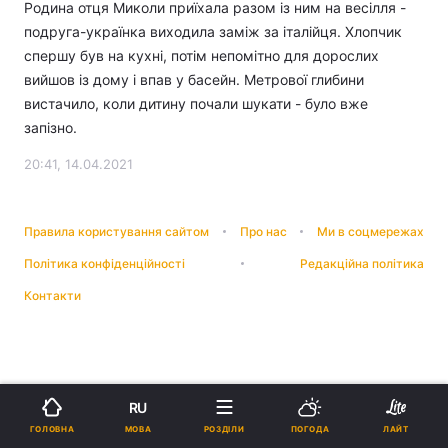
Родина отця Миколи приїхала разом із ним на весілля -
подруга-українка виходила заміж за італійця. Хлопчик
спершу був на кухні, потім непомітно для дорослих
вийшов із дому і впав у басейн. Метрової глибини
вистачило, коли дитину почали шукати - було вже
запізно.
20:41, 14.04.2021
Правила користування сайтом
Про нас
Ми в соцмережах
Політика конфіденційності
Редакційна політика
Контакти
RU
МОВА
ГОЛОВНА
РОЗДІЛИ
ПОГОДА
ЛАЙТ