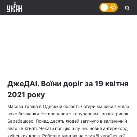
ДжеДАІ. Воїни доріг за 19 квітня
2021 року
Масова троща в Одеській області: чотири машини зім’яло
наче бляшанки. Не впорався з керуванням і розніс ринок
Барабашово. Понад десять людей загинуло в залізничній
аварії в Єгипті. Чекати поліцію цілу ніч: новий антирекорд
київських копів. Роботи в мантіях на службі української