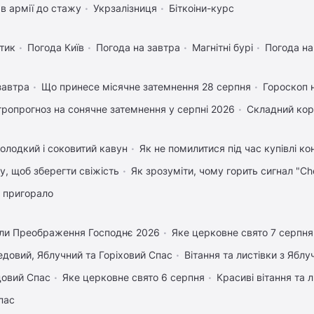
в армії до стажу
Укрзалізниця
Біткоіни-курс
тик
Погода Київ
Погода на завтра
Магнітні бурі
Погода н
завтра
Що принесе місячне затемнення 28 серпня
Гороскоп 
тропрогноз на сонячне затемнення у серпні 2026
Складний кор
олодкий і соковитий кавун
Як не помилитися під час купівлі к
му, щоб зберегти свіжість
Як зрозуміти, чому горить сигнал "Ch
 пригорало
ли Преображення Господнє 2026
Яке церковне свято 7 серпня
довий, Яблучний та Горіховий Спас
Вітання та листівки з Ябл
довий Спас
Яке церковне свято 6 серпня
Красиві вітання та
пас