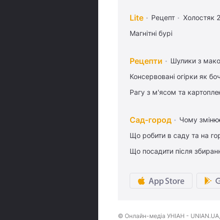
Lite
Рецепт
Холостяк 
Магнітні бурі
Рецепти
Шулики з мак
Консервовані огірки як бо
Рагу з м'ясом та картопл
Сад-город
Чому змінює
Що робити в саду та на гор
Що посадити після збиран
© Онлайн-медіа УНІАН - UNIAN.UA, 