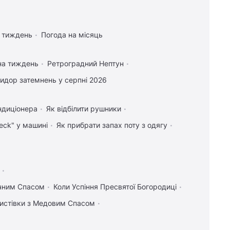
а тиждень
Погода на місяць
на тиждень
Ретроградний Нептун
идор затемнень у серпні 2026
ондиціонера
Як відбілити рушники
eck" у машині
Як прибрати запах поту з одягу
учним Спасом
Коли Успіння Пресвятої Богородиці
 листівки з Медовим Спасом