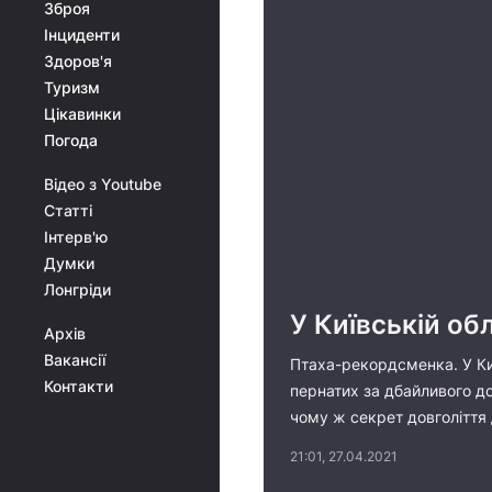
Зброя
Інциденти
Здоров'я
Туризм
Цікавинки
Погода
Відео з Youtube
Статті
Інтерв'ю
Думки
Лонгріди
У Київській об
Архів
Вакансії
Птаха-рекордсменка. У Киї
Контакти
пернатих за дбайливого дог
чому ж секрет довголіття 
21:01, 27.04.2021