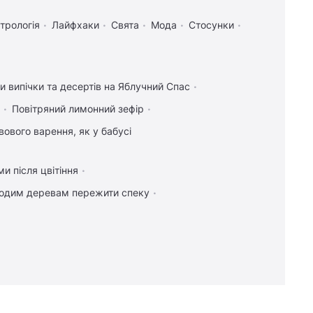
трологія
Лайфхаки
Свята
Мода
Стосунки
и випічки та десертів на Яблучний Спас
Повітряний лимонний зефір
вового варення, як у бабусі
и після цвітіння
одим деревам пережити спеку