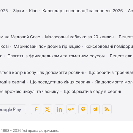
2025
Зірки
Кіно
Календар консервації на серпень 2026
Ас
ом на Медовий Спас
Малосольні кабачки за 20 хвилин
Рецепт
чкові
Мариновані помідори з гірчицею
Консервовані помідори
ею
Спагетті з фрикадельками та томатним соусом
Рецепт сли
ться колір кропу і як допомогти рослині
Що робити з трояндам
оді в серпні
Що посадити до кінця серпня
Як допомогти мол
ня врожаю цибулі та часнику
Що обрізати в саду в серпні
1998 - 2026 Усі права дотримано.