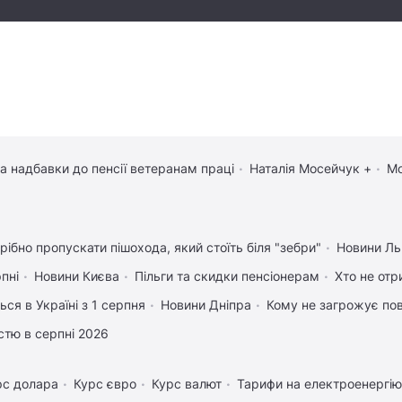
та надбавки до пенсії ветеранам праці
Наталія Мосейчук +
Мо
рібно пропускати пішохода, який стоїть біля "зебри"
Новини Ль
рпні
Новини Києва
Пільги та скидки пенсіонерам
Хто не отр
ься в Україні з 1 серпня
Новини Дніпра
Кому не загрожує пов
істю в серпні 2026
рс долара
Курс євро
Курс валют
Тарифи на електроенергію