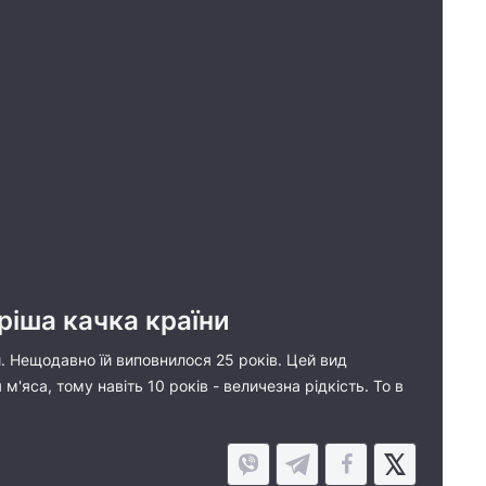
аріша качка країни
и. Нещодавно їй виповнилося 25 років. Цей вид
'яса, тому навіть 10 років - величезна рідкість. То в