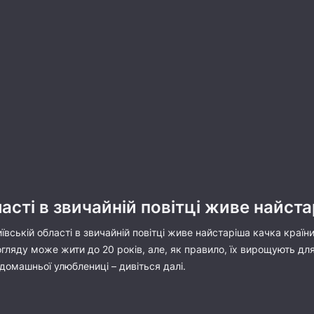
ласті в звичайній повітці живе найст
вській області в звичайній повітці живе найстаріша качка країн
ляду може жити до 20 років, але, як правило, їх вирощують для м
домашньої улюблениці – дивіться далі.