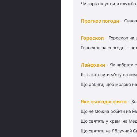
Чи зараховується служба 
Прогноз погоди
Синоп
Гороскоп
Гороскоп на 
Гороскоп на сьогодні
ас
Лайфхаки
Як вибрати с
Як заготовити м'яту на зи
Що робити, щоб молоко не
Яке сьогодні свято
Ко
Що не можна робити на Ме
Що святять у храмі на Ме
Що святять на Яблучний С