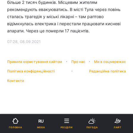
більше 2 тисяч будинків. Місцевим жителям
рекомендують евакуюватись. В місті Тула через повінь
сталась трагедія у міські лікарні – там раптово
відімкнулась електрика і перестали працювати кисневі
апарати. Через це померли 17 пацієнтів.
07:28, 08.09.2021
Правила користування сайтом
Про нас
Ми в соцмережах
Політика конфіденційності
Редакційна політика
Контакти
RU
МОВА
ГОЛОВНА
РОЗДІЛИ
ПОГОДА
ЛАЙТ