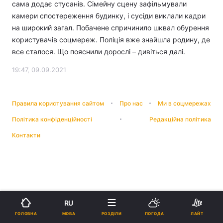
сама додає стусанів. Сімейну сцену зафільмували
камери спостереження будинку, і сусіди виклали кадри
на широкий загал. Побачене спричинило шквал обурення
користувачів соцмереж. Поліція вже знайшла родину, де
все сталося. Що пояснили дорослі – дивіться далі.
19:47, 09.09.2021
Правила користування сайтом
Про нас
Ми в соцмережах
Політика конфіденційності
Редакційна політика
Контакти
RU
МОВА
ГОЛОВНА
РОЗДІЛИ
ПОГОДА
ЛАЙТ