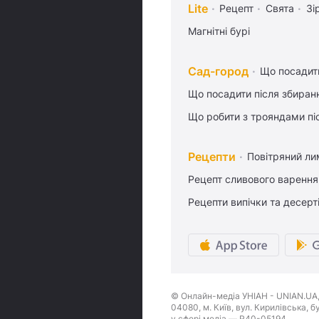
Lite
Рецепт
Свята
Зі
Магнітні бурі
Сад-город
Що посадити
Що посадити після збиран
Що робити з трояндами піс
Рецепти
Повітряний ли
Рецепт сливового варення,
Рецепти випічки та десерт
© Онлайн-медіа УНІАН - UNIAN.UA, 
04080, м. Київ, вул. Кирилівська, 
у сфері медіа — R40-05194.