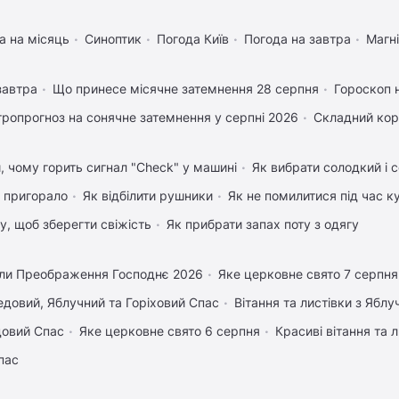
а на місяць
Синоптик
Погода Київ
Погода на завтра
Магні
завтра
Що принесе місячне затемнення 28 серпня
Гороскоп 
тропрогноз на сонячне затемнення у серпні 2026
Складний кор
, чому горить сигнал "Check" у машині
Як вибрати солодкий і 
 пригорало
Як відбілити рушники
Як не помилитися під час к
му, щоб зберегти свіжість
Як прибрати запах поту з одягу
ли Преображення Господнє 2026
Яке церковне свято 7 серпня
довий, Яблучний та Горіховий Спас
Вітання та листівки з Ябл
довий Спас
Яке церковне свято 6 серпня
Красиві вітання та
пас