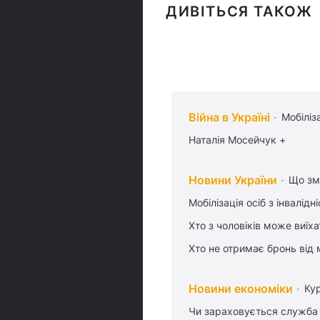
ДИВІТЬСЯ ТАКОЖ
Війна в Україні
Мобіліз
Наталія Мосейчук +
Новини України
Що змі
Мобілізація осіб з інвалідн
Хто з чоловіків може виїх
Хто не отримає бронь від м
Новини економіки
Ку
Чи зараховується служба 