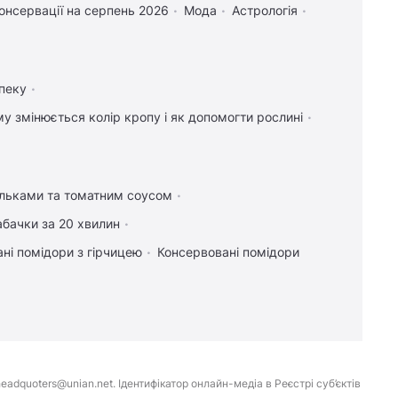
онсервації на серпень 2026
Мода
Астрологія
пеку
у змінюється колір кропу і як допомогти рослині
ельками та томатним соусом
абачки за 20 хвилин
ні помідори з гірчицею
Консервовані помідори
eadquoters@unian.net. Ідентифікатор онлайн-медіа в Реєстрі суб’єктів