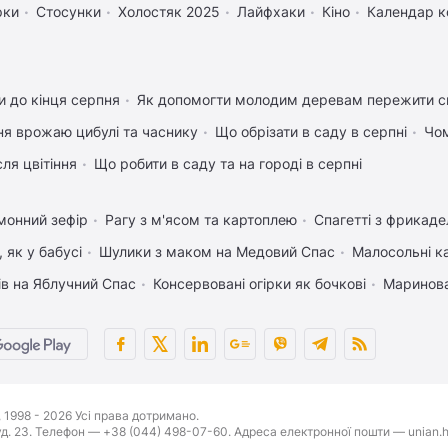
рки
Стосунки
Холостяк 2025
Лайфхаки
Кіно
Календар к
 до кінця серпня
Як допомогти молодим деревам пережити с
ня врожаю цибулі та часнику
Що обрізати в саду в серпні
Чом
ля цвітіння
Що робити в саду та на городі в серпні
монний зефір
Рагу з м'ясом та картоплею
Спагетті з фрикад
 як у бабусі
Шулики з маком на Медовий Спас
Малосольні к
ів на Яблучний Спас
Консервовані огірки як бочкові
Маринова
1998 - 2026 Усі права дотримано.
буд. 23. Телефон — +38 (044) 498-07-60. Адреса електронної пошти — unian.h