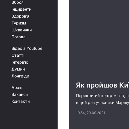
Зброя
Інциденти
Здоров'я
Туризм
Цікавинки
Погода
Відео з Youtube
Статті
Інтерв'ю
Думки
Лонгріди
Як пройшов Киї
Архів
Вакансії
Перекритий центр міста, я
Контакти
в цей раз учасники Маршу 
19:54, 20.09.2021