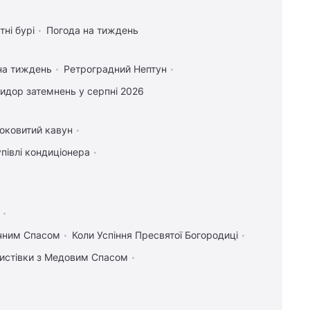
тні бурі
Погода на тиждень
на тиждень
Ретроградний Нептун
идор затемнень у серпні 2026
соковитий кавун
упівлі кондиціонера
учним Спасом
Коли Успіння Пресвятої Богородиці
 листівки з Медовим Спасом