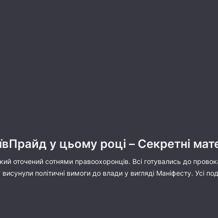
вПрайд у цьому році – Секретні мат
кий оточений сотнями правоохоронців. Всі готувались до провока
висунули політичні вимоги до влади у вигляді Маніфесту. Усі под