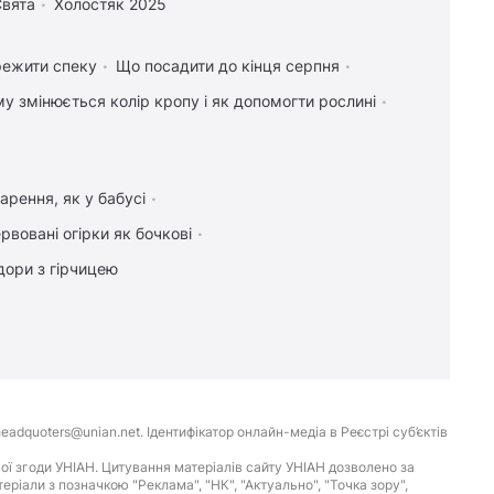
вята
Холостяк 2025
режити спеку
Що посадити до кінця серпня
у змінюється колір кропу і як допомогти рослині
арення, як у бабусі
рвовані огірки як бочкові
дори з гірчицею
eadquoters@unian.net. Ідентифікатор онлайн-медіа в Реєстрі суб’єктів
ої згоди УНІАН. Цитування матеріалів сайту УНІАН дозволено за
іали з позначкою "Реклама", "НК", "Актуально", "Точка зору",