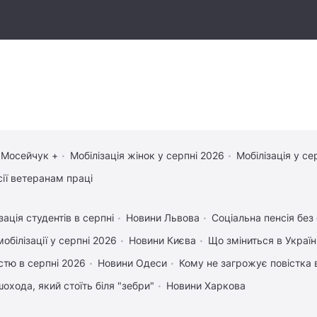
 Мосейчук +
Мобілізація жінок у серпні 2026
Мобілізація у се
сії ветеранам праці
зація студентів в серпні
Новини Львова
Соціальна пенсія без
обілізації у серпні 2026
Новини Києва
Що зміниться в Україні
істю в серпні 2026
Новини Одеси
Кому не загрожує повістка 
охода, який стоїть біля "зебри"
Новини Харкова