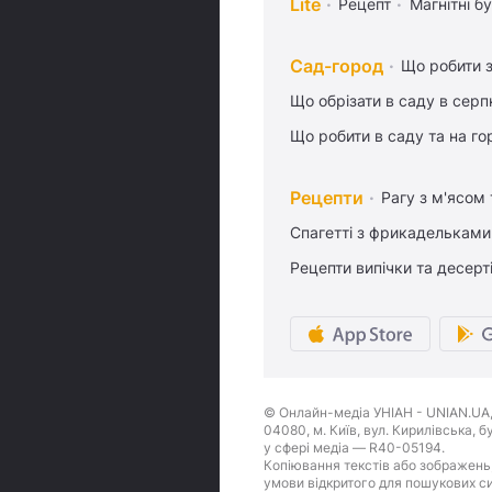
Lite
Рецепт
Магнітні бу
Сад-город
Що робити з
Що обрізати в саду в серп
Що робити в саду та на гор
Рецепти
Рагу з м'ясом
Спагетті з фрикадельками
Рецепти випічки та десерт
© Онлайн-медіа УНІАН - UNIAN.UA, 
04080, м. Київ, вул. Кирилівська, 
у сфері медіа — R40-05194.
Копіювання текстів або зображень,
умови відкритого для пошукових си