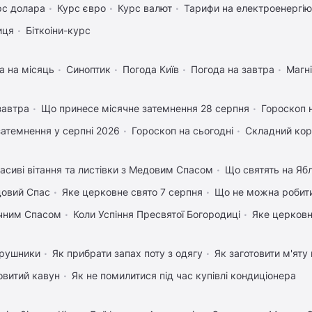
рс долара
Курс євро
Курс валют
Тарифи на електроенергію
иця
Біткоіни-курс
а на місяць
Синоптик
Погода Київ
Погода на завтра
Магні
завтра
Що принесе місячне затемнення 28 серпня
Гороскоп 
затемнення у серпні 2026
Гороскоп на сьогодні
Складний кор
асиві вітання та листівки з Медовим Спасом
Що святять на Яб
довий Спас
Яке церковне свято 7 серпня
Що не можна робити
учним Спасом
Коли Успіння Пресвятої Богородиці
Яке церковн
 рушники
Як прибрати запах поту з одягу
Як заготовити м'яту
овитий кавун
Як не помилитися під час купівлі кондиціонера