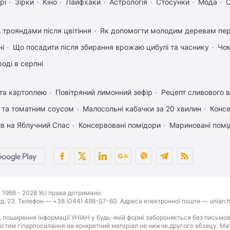
рі
Зірки
Кіно
Лайфхаки
Астрологія
Стосунки
Мода
С
 трояндами після цвітіння
Як допомогти молодим деревам пе
ні
Що посадити після збирання врожаю цибулі та часнику
Чом
оді в серпні
 та картоплею
Повітряний лимонний зефір
Рецепт сливового в
 та томатним соусом
Малосольні кабачки за 20 хвилин
Консе
ів на Яблучний Спас
Консервовані помідори
Мариновані помі
1998 - 2026 Усі права дотримано.
буд. 23. Телефон — +38 (044) 498-07-60. Адреса електронної пошти — unian.h
 поширення інформації УНІАН у будь-якій формі забороняється без письмов
стем гіперпосилання на конкретний матеріал не нижче другого абзацу. Матер