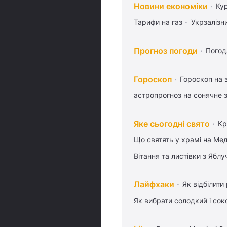
Новини економіки
Ку
Тарифи на газ
Укрзалізн
Прогноз погоди
Погод
Гороскоп
Гороскоп на 
астропрогноз на сонячне 
Яке сьогодні свято
Кр
Що святять у храмі на Ме
Вітання та листівки з Ябл
Лайфхаки
Як відбілити
Як вибрати солодкий і сок