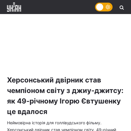
Херсонський двірник став
чемпіоном світу з джиу-джитсу:
як 49-річному Ігорю Євтушенку
це вдалося
Неймовірна історія для голлівудського фільму.
Херсонський двірник став чемпіоном світу. 49-річний