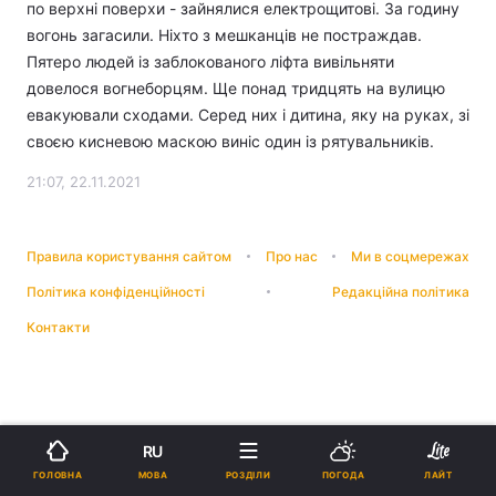
по верхні поверхи - зайнялися електрощитові. За годину
вогонь загасили. Ніхто з мешканців не постраждав.
Пятеро людей із заблокованого ліфта вивільняти
довелося вогнеборцям. Ще понад тридцять на вулицю
евакуювали сходами. Серед них і дитина, яку на руках, зі
своєю кисневою маскою виніс один із рятувальників.
21:07, 22.11.2021
Правила користування сайтом
Про нас
Ми в соцмережах
Політика конфіденційності
Редакційна політика
Контакти
RU
МОВА
ГОЛОВНА
РОЗДІЛИ
ПОГОДА
ЛАЙТ