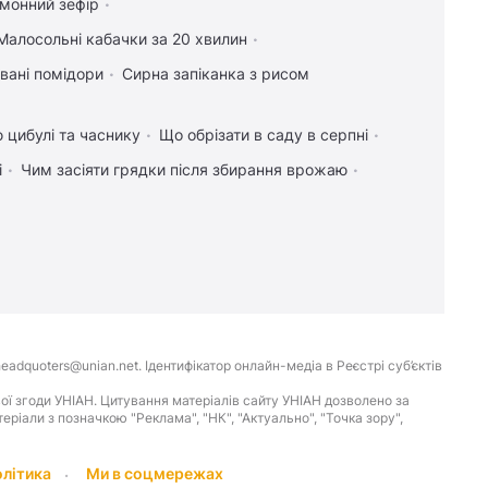
имонний зефір
Малосольні кабачки за 20 хвилин
вані помідори
Сирна запіканка з рисом
 цибулі та часнику
Що обрізати в саду в серпні
і
Чим засіяти грядки після збирання врожаю
eadquoters@unian.net. Ідентифікатор онлайн-медіа в Реєстрі суб’єктів
ої згоди УНІАН. Цитування матеріалів сайту УНІАН дозволено за
іали з позначкою "Реклама", "НК", "Актуально", "Точка зору",
олітика
Ми в соцмережах