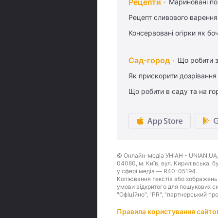
Рецепти
Мариновані по
Рецепт сливового варення,
Консервовані огірки як бо
Сад-город
Що робити з
Як прискорити дозрівання
Що робити в саду та на гор
© Онлайн-медіа УНІАН - UNIAN.UA, 
04080, м. Київ, вул. Кирилівська, 
у сфері медіа — R40-05194.
Копіювання текстів або зображень,
умови відкритого для пошукових си
"Офіційно", "PR", "партнерський пр
Правила користування сайто