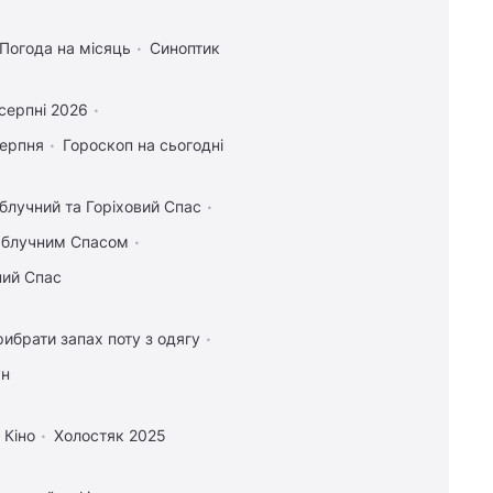
Погода на місяць
Синоптик
серпні 2026
серпня
Гороскоп на сьогодні
блучний та Горіховий Спас
 Яблучним Спасом
ний Спас
рибрати запах поту з одягу
ун
Кіно
Холостяк 2025