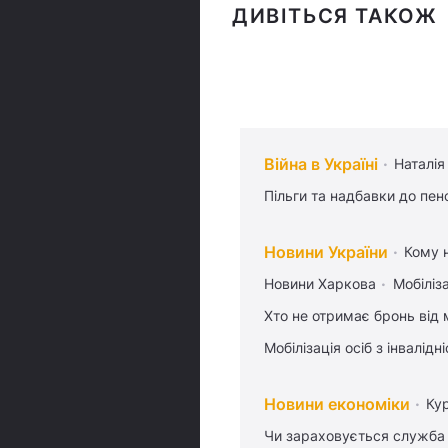
ДИВІТЬСЯ ТАКОЖ
Війна в Україні
Наталія
Пільги та надбавки до пен
Новини України
Кому н
Новини Харкова
Мобіліза
Хто не отримає бронь від м
Мобілізація осіб з інвалідн
Новини економіки
Ку
Чи зараховується служба 