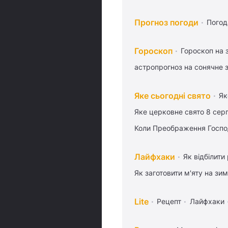
Прогноз погоди
Погод
Гороскоп
Гороскоп на 
астропрогноз на сонячне 
Яке сьогодні свято
Як
Яке церковне свято 8 сер
Коли Преображення Госпо
Лайфхаки
Як відбілити
Як заготовити м'яту на зи
Lite
Рецепт
Лайфхаки