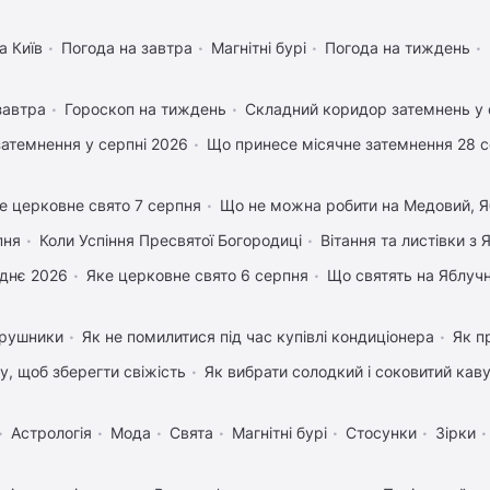
а Київ
Погода на завтра
Магнітні бурі
Погода на тиждень
завтра
Гороскоп на тиждень
Складний коридор затемнень у 
затемнення у серпні 2026
Що принесе місячне затемнення 28 
е церковне свято 7 серпня
Що не можна робити на Медовий, Я
пня
Коли Успіння Пресвятої Богородиці
Вітання та листівки з
днє 2026
Яке церковне свято 6 серпня
Що святять на Яблуч
 рушники
Як не помилитися під час купівлі кондиціонера
Як п
му, щоб зберегти свіжість
Як вибрати солодкий і соковитий кав
Астрологія
Мода
Свята
Магнітні бурі
Стосунки
Зірки