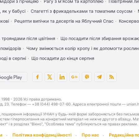
мідори з гірчицею
Рагу з м'ясом та картоплею
Повітряний л
 як у бабусі
Спагетті з фрикадельками та томатним соусом
чкові
Рецепти випічки та десертів на Яблучний Спас
Консерво
 трояндами після цвітіння
Що посадити після збирання врожаю
 помідорів
Чому змінюється колір кропу і як допомогти рослин
оді в серпні
Що посадити до кінця серпня
1998 - 2026 Усі права дотримано.
буд. 23. Телефон — +38 (044) 498-07-60. Адреса електронної пошти — unian.h
 поширення інформації УНІАН у будь-якій формі забороняється без письмов
стем гіперпосилання на конкретний матеріал не нижче другого абзацу. Матер
оект" і в розділах "Вікно", "Особлива тема" публікуються на правах реклами.
м
Політика конфіденційності
Про нас
Редакційна п