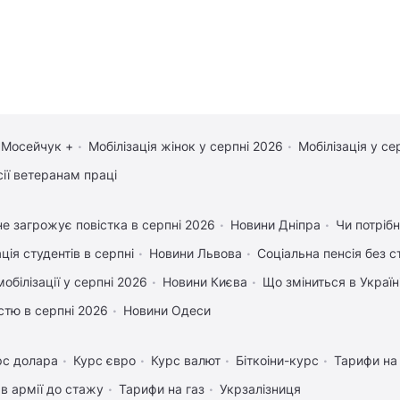
 Мосейчук +
Мобілізація жінок у серпні 2026
Мобілізація у се
сії ветеранам праці
е загрожує повістка в серпні 2026
Новини Дніпра
Чи потрібн
ція студентів в серпні
Новини Львова
Соціальна пенсія без 
обілізації у серпні 2026
Новини Києва
Що зміниться в Україні
істю в серпні 2026
Новини Одеси
рс долара
Курс євро
Курс валют
Біткоіни-курс
Тарифи на
в армії до стажу
Тарифи на газ
Укрзалізниця