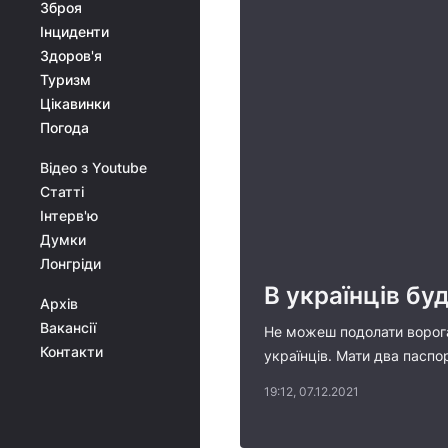
Зброя
Інциденти
Здоров'я
Туризм
Цікавинки
Погода
Відео з Youtube
Статті
Інтерв'ю
Думки
Лонгріди
В українців бу
Архів
Вакансії
Не можеш подолати ворога
Контакти
українців. Мати два паспо
19:12, 07.12.2021