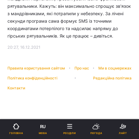
рятувальники. Кажуть: він максимально спрощує зв'язок
з мандрівниками, які потрапили у небезпеку. За лічені
секунди програма сама формує SMS із точними
координатами потерпілого та надсилає напряму до
гірських рятувальників. Як це працює – дивіться.
20:27, 16.12.2021
Правила користування сайтом
Про нас
Ми в соцмережах
Політика конфіденційності
Редакційна політика
Контакти
RU
МОВА
ГОЛОВНА
РОЗДІЛИ
ПОГОДА
ЛАЙТ