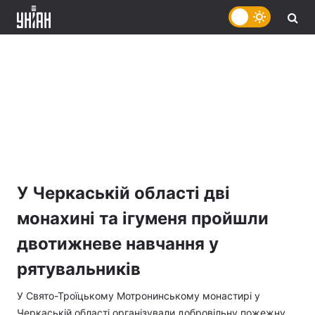
У Черкаській області дві
монахині та ігуменя пройшли
двотижневе навчання у
рятувальників
У Свято-Троїцькому Мотронинському монастирі у
Черкаській області організували добровільну пожежну