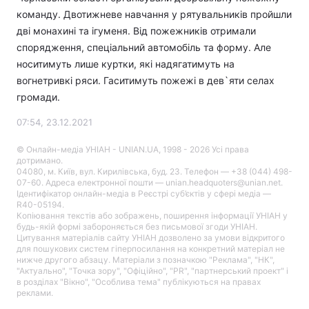
команду. Двотижневе навчання у рятувальників пройшли
дві монахині та ігуменя. Від пожежників отримали
спорядження, спеціальний автомобіль та форму. Але
носитимуть лише куртки, які надягатимуть на
вогнетривкі ряси. Гаситимуть пожежі в дев`яти селах
громади.
07:54, 23.12.2021
© Онлайн-медіа УНІАН - UNIAN.UA, 1998 - 2026 Усі права
дотримано.
04080, м. Київ, вул. Кирилівська, буд. 23. Телефон — +38 (044) 498-
07-60. Адреса електронної пошти — unian.headquoters@unian.net.
Ідентифікатор онлайн-медіа в Реєстрі суб’єктів у сфері медіа —
R40-05194.
Копіювання текстів або зображень, поширення інформації УНІАН у
будь-якій формі забороняється без письмової згоди УНІАН.
Цитування матеріалів сайту УНІАН дозволено за умови відкритого
для пошукових систем гіперпосилання на конкретний матеріал не
нижче другого абзацу. Матеріали з позначкою "Реклама", "НК",
"Актуально", "Точка зору", "Офіційно", "PR", "партнерський проект" і
в розділах "Вікно", "Особлива тема" публікуються на правах
реклами.