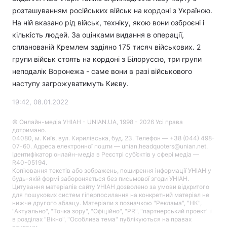
розташуванням російських військ на кордоні з Україною.
На ній вказано рід військ, техніку, якою вони озброєні і
кількість людей. За оцінками видання в операції,
спланованій Кремлем задіяно 175 тисяч військових. 2
групи військ стоять на кордоні з Білоруссю, три групи
неподалік Воронежа - саме вони в разі військового
наступу загрожуватимуть Києву.
19:42, 08.01.2022
© Онлайн-медіа УНІАН - UNIAN.UA, 1998 - 2026 Усі права
дотримано.
04080, м. Київ, вул. Кирилівська, буд. 23. Телефон — +38 (044) 498-
07-60. Адреса електронної пошти — unian.headquoters@unian.net.
Ідентифікатор онлайн-медіа в Реєстрі суб’єктів у сфері медіа —
R40-05194.
Копіювання текстів або зображень, поширення інформації УНІАН у
будь-якій формі забороняється без письмової згоди УНІАН.
Цитування матеріалів сайту УНІАН дозволено за умови відкритого
для пошукових систем гіперпосилання на конкретний матеріал не
нижче другого абзацу. Матеріали з позначкою "Реклама", "НК",
"Актуально", "Точка зору", "Офіційно", "PR", "партнерський проект" і
в розділах "Вікно", "Особлива тема" публікуються на правах