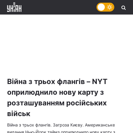
Війна з трьох флангів – NYT
оприлюднило нову карту з
розташуванням російських
військ
Війна з трьох флангів. Загроза Києву. Американське
видання Нью-Йорк таймз оприлюднило нову карту з