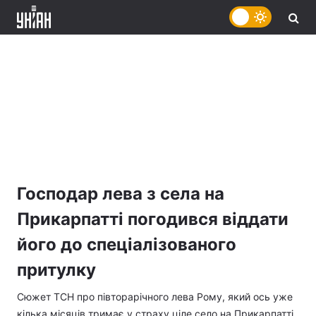
Господар лева з села на
Прикарпатті погодився віддати
його до спеціалізованого
притулку
Сюжет ТСН про півторарічного лева Рому, який ось уже
кілька місяців тримає у страху ціле село на Прикарпатті,