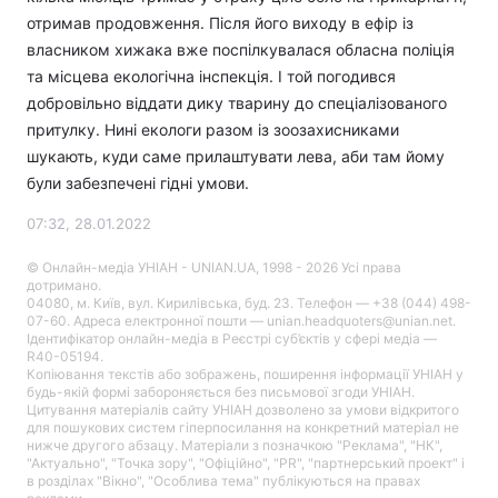
отримав продовження. Після його виходу в ефір із
власником хижака вже поспілкувалася обласна поліція
та місцева екологічна інспекція. І той погодився
добровільно віддати дику тварину до спеціалізованого
притулку. Нині екологи разом із зоозахисниками
шукають, куди саме прилаштувати лева, аби там йому
були забезпечені гідні умови.
07:32, 28.01.2022
© Онлайн-медіа УНІАН - UNIAN.UA, 1998 - 2026 Усі права
дотримано.
04080, м. Київ, вул. Кирилівська, буд. 23. Телефон — +38 (044) 498-
07-60. Адреса електронної пошти — unian.headquoters@unian.net.
Ідентифікатор онлайн-медіа в Реєстрі суб’єктів у сфері медіа —
R40-05194.
Копіювання текстів або зображень, поширення інформації УНІАН у
будь-якій формі забороняється без письмової згоди УНІАН.
Цитування матеріалів сайту УНІАН дозволено за умови відкритого
для пошукових систем гіперпосилання на конкретний матеріал не
нижче другого абзацу. Матеріали з позначкою "Реклама", "НК",
"Актуально", "Точка зору", "Офіційно", "PR", "партнерський проект" і
в розділах "Вікно", "Особлива тема" публікуються на правах