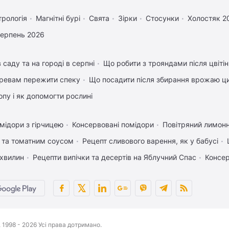
трологія
Магнітні бурі
Свята
Зірки
Стосунки
Холостяк 2
серпень 2026
 саду та на городі в серпні
Що робити з трояндами після цвіті
ревам пережити спеку
Що посадити після збирання врожаю ци
пу і як допомогти рослині
мідори з гірчицею
Консервовані помідори
Повітряний лимонн
 та томатним соусом
Рецепт сливового варення, як у бабусі
 хвилин
Рецепти випічки та десертів на Яблучний Спас
Консер
1998 - 2026 Усі права дотримано.