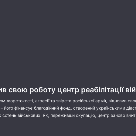
вив свою роботу центр реабілітації ві
ом жорстокості, агресії та звірств російської армії, відновив сво
 – його фінансує благодійний фонд, створений українськими діа
х сотень військових. Як, переживши окупацію, центр заново вчит