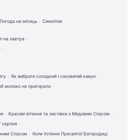
Погода на місяць
Синоптик
п на завтра
ягу
Як вибрати солодкий і соковитий кавун
об молоко не пригорало
ня
Красиві вітання та листівки з Медовим Спасом
7 серпня
учним Спасом
Коли Успіння Пресвятої Богородиці