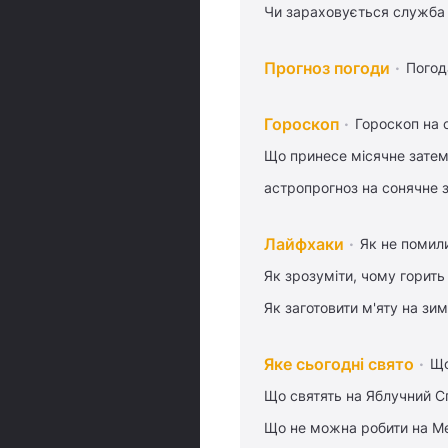
Чи зараховується служба 
Прогноз погоди
Погод
Гороскоп
Гороскоп на 
Що принесе місячне затем
астропрогноз на сонячне 
Лайфхаки
Як не помили
Як зрозуміти, чому горить
Як заготовити м'яту на зи
Яке сьогодні свято
Що
Що святять на Яблучний С
Що не можна робити на Ме