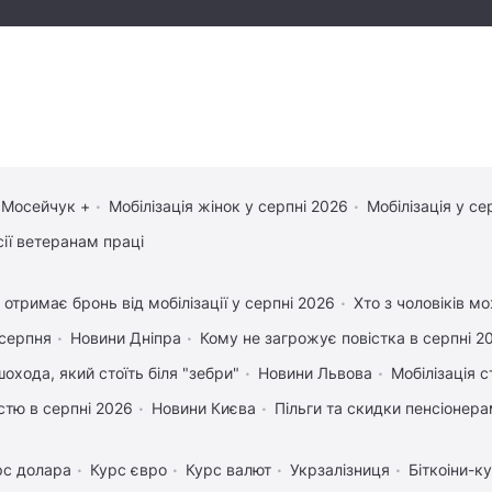
 Мосейчук +
Мобілізація жінок у серпні 2026
Мобілізація у се
сії ветеранам праці
 отримає бронь від мобілізації у серпні 2026
Хто з чоловіків м
 серпня
Новини Дніпра
Кому не загрожує повістка в серпні 2
охода, який стоїть біля "зебри"
Новини Львова
Мобілізація с
істю в серпні 2026
Новини Києва
Пільги та скидки пенсіонер
рс долара
Курс євро
Курс валют
Укрзалізниця
Біткоіни-к