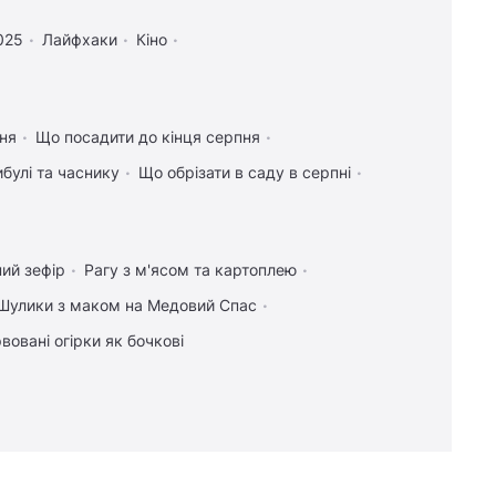
025
Лайфхаки
Кіно
ння
Що посадити до кінця серпня
булі та часнику
Що обрізати в саду в серпні
ий зефір
Рагу з м'ясом та картоплею
Шулики з маком на Медовий Спас
вовані огірки як бочкові