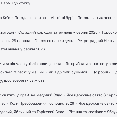
в армії до стажу
а Київ
Погода на завтра
Магнітні бурі
Погода на тиждень
сьогодні
Складний коридор затемнень у серпні 2026
Гороско
нення 28 серпня
Гороскоп на тиждень
Ретроградний Нептун
затемнення у серпні 2026
тися під час купівлі кондиціонера
Як прибрати запах поту з од
 сигнал "Check" у машині
Як відбілити рушники
Що робити, щ
му, щоб зберегти свіжість
 святять у храмі на Медовий Спас
Яке церковне свято 6 серп
пас
Коли Преображення Господнє 2026
Яке церковне свято 
довий, Яблучний та Горіховий Спас
Вітання та листівки з Ябл