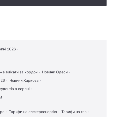
рпні 2026
оже виїхати за кордон
Новини Одеси
026
Новини Харкова
тудентів в серпні
ам
урс
Тарифи на електроенергію
Тарифи на газ