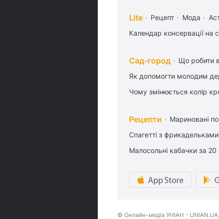
Lite
Рецепт
Мода
Ас
Календар консервації на 
Сад-город
Що робити в
Як допомогти молодим де
Чому змінюється колір кро
Рецепти
Мариновані по
Спагетті з фрикадельками
Малосольні кабачки за 20
© Онлайн-медіа УНІАН - UNIAN.UA, 