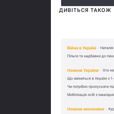
ДИВІТЬСЯ ТАКОЖ
Війна в Україні
Наталія
Пільги та надбавки до пен
Новини України
Хто не
Що зміниться в Україні з 1
Чи потрібно пропускати піш
Мобілізація осіб з інвалідн
Новини економіки
Ку