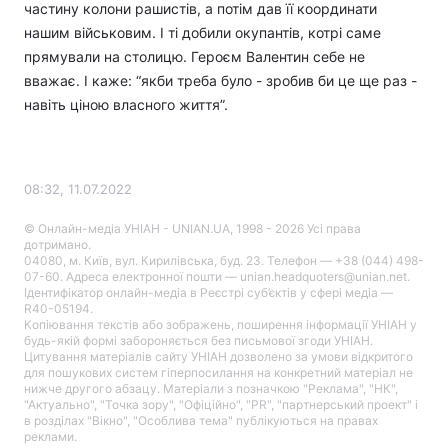
частину колони рашистів, а потім дав її координати
нашим військовим. І ті добили окупантів, котрі саме
прямували на столицю. Героєм Валентин себе не
вважає. І каже: “якби треба було - зробив би це ще раз -
навіть ціною власного життя”.
08:32, 11.07.2022
© Онлайн-медіа УНІАН - UNIAN.UA, 1998 - 2026 Усі права
дотримано.
04080, м. Київ, вул. Кирилівська, буд. 23. Телефон — +38 (044) 498-
07-60. Адреса електронної пошти — unian.headquoters@unian.net.
Ідентифікатор онлайн-медіа в Реєстрі суб’єктів у сфері медіа —
R40-05194.
Копіювання текстів або зображень, поширення інформації УНІАН у
будь-якій формі забороняється без письмової згоди УНІАН.
Цитування матеріалів сайту УНІАН дозволено за умови відкритого
для пошукових систем гіперпосилання на конкретний матеріал не
нижче другого абзацу. Матеріали з позначкою "Реклама", "НК",
"Актуально", "Точка зору", "Офіційно", "PR", "партнерський проект" і
в розділах "Вікно", "Особлива тема" публікуються на правах
реклами.