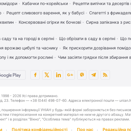
помідори
Кабачки по-корейськи
Рецепти випічки та десертів
р
Рецепт сливового варення, як у бабусі
Спагетті з фрикаде
 хвилин
Консервовані огірки як бочкові
Сирна запіканка з ри
 саду та на городі в серпні
Що обрізати в саду в серпні
Що п
ня врожаю цибулі та часнику
Як прискорити дозрівання помідо
пу і як допомогти рослині
Чим засіяти грядки після збирання
1998 - 2026 Усі права дотримано.
буд. 23. Телефон — +38 (044) 498-07-60. Адреса електронної пошти — unian.h
 поширення інформації УНІАН у будь-якій формі забороняється без письмов
стем гіперпосилання на конкретний матеріал не нижче другого абзацу. Матер
оект" і в розділах "Вікно", "Особлива тема" публікуються на правах реклами.
м
Політика конфіденційності
Про нас
Редакційна п