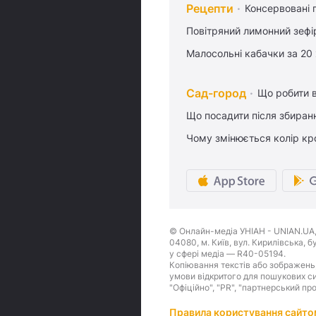
Рецепти
Консервовані 
Повітряний лимонний зефі
Малосольні кабачки за 20
Сад-город
Що робити в
Що посадити після збиран
Чому змінюється колір кро
© Онлайн-медіа УНІАН - UNIAN.UA, 
04080, м. Київ, вул. Кирилівська, 
у сфері медіа — R40-05194.
Копіювання текстів або зображень,
умови відкритого для пошукових си
"Офіційно", "PR", "партнерський пр
Правила користування сайто