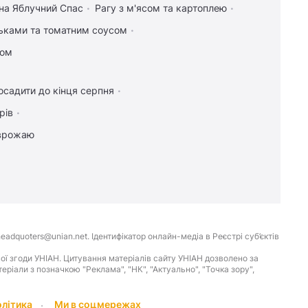
 на Яблучний Спас
Рагу з м'ясом та картоплею
льками та томатним соусом
сом
осадити до кінця серпня
рів
 врожаю
eadquoters@unian.net. Ідентифікатор онлайн-медіа в Реєстрі суб’єктів
ої згоди УНІАН. Цитування матеріалів сайту УНІАН дозволено за
іали з позначкою "Реклама", "НК", "Актуально", "Точка зору",
олітика
Ми в соцмережах