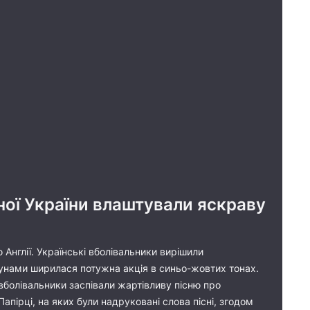
рної України влаштували яскраву
 Англії. Українські вболівальники вирішили
унами ширилася потужна акція в синьо-жовтих тонах.
 вболівальники заспівали жартівливу пісню про
пірці, на яких були надруковані слова пісні, згодом