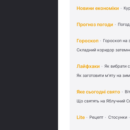
Новини економіки
Ку
Прогноз погоди
Погод
Гороскоп
Гороскоп на 
Складний коридор затемне
Лайфхаки
Як вибрати с
Як заготовити м'яту на зи
Яке сьогодні свято
Ві
Що святять на Яблучний С
Lite
Рецепт
Стосунки