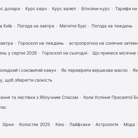
рс долара
Курс євро
Курс валют
Біткоіни-курс
Тарифи на
а Київ
Погода на завтра
Магнітні бурі
Погода на тиждень
завтра
Гороскоп на тиждень
астропрогноз на сонячне затемн
нь у серпні 2026
Гороскоп на сьогодні
Що принесе місячне 
олодкий і соковитий кавун
Як перевірити вершкове масло
Як
му, щоб зберегти свіжість
тання та листівки з Яблучним Спасом
Коли Успіння Пресвятої Б
пас
Зірки
Холостяк 2025
Кіно
Лайфхаки
Астрологія
Мода