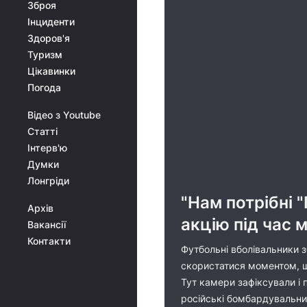
Зброя
Інциденти
Здоров'я
Туризм
Цікавинки
Погода
Відео з Youtube
Статті
Інтерв'ю
Думки
Лонгріди
"Нам потрібні 
Архів
акцію під час 
Вакансії
Контакти
Футбольні вболівальники зб
скористатися моментом, щ
Тут камери зафіксували і 
російські бомбардувальник