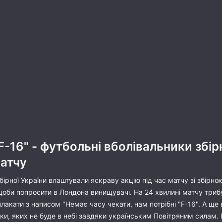
"F-16" - футбольні вболівальники збі
матчу
ірної України влаштували яскраву акцію під час матчу зі збірною
оби попросити в Лондона винищувачі. На 24 хвилині матчу триб
плакати з написом "Немає часу чекати, нам потрібні "F-16". А ще
и, яких не буде в небі завдяки українським Повітряним силам. Па