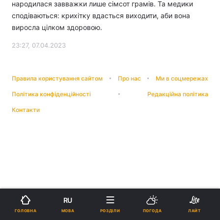
народилася завважки лише сімсот грамів. Та медики
сподіваються: крихітку вдасться виходити, аби вона
виросла цілком здоровою.
23:27, 07.04.2023
Правила користування сайтом
Про нас
Ми в соцмережах
Політика конфіденційності
Редакційна політика
Контакти
RU
МОВА
ГОЛОВНА
РОЗДІЛИ
ПОГОДА
ЛАЙТ