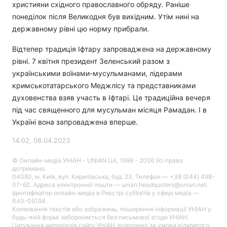
християни східного православного обряду. Раніше
понеділок після Великодня був вихідним. Утім нині на
державному рівні цю норму прибрали.
Відтепер традиція Іфтару запроваджена на державному
рівні. 7 квітня президент Зеленський разом з
українськими воїнами-мусульманами, лідерами
кримськотатарського Меджлісу та представниками
духовенства взяв участь в Іфтарі. Це традиційна вечеря
під час священного для мусульман місяця Рамадан. І в
Україні вона запроваджена вперше.
14:02, 08.04.2023
© Онлайн-медіа УНІАН - UNIAN.UA, 1998 - 2026 Усі права
дотримано.
04080, м. Київ, вул. Кирилівська, буд. 23. Телефон — +38 (044) 498-
07-60. Адреса електронної пошти — unian.headquoters@unian.net.
Ідентифікатор онлайн-медіа в Реєстрі суб’єктів у сфері медіа —
R40-05194.
Копіювання текстів або зображень, поширення інформації УНІАН у
будь-якій формі забороняється без письмової згоди УНІАН.
Цитування матеріалів сайту УНІАН дозволено за умови відкритого