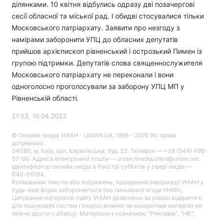
ділянками. 10 квітня відбулись одразу дві позачергові
сесії обласної та міської рад. І обидві стосувалися тільки
Московського патріархату. Заявити про незгоду з
намірами заборонити УПЦ до обласних депутатів
прийшов архієпископ рівненський і острозький Пимен із
групою підтримки. Депутатів слова священнослужителя
Московського патріархату не переконали і вони
одноголосно проголосували за заборону УПЦ МП у
Рівненській області.
21:53, 10.04.2023
© Онлайн-медіа УНІАН - UNIAN.UA, 1998 - 2026 Усі права
дотримано.
04080, м. Київ, вул. Кирилівська, буд. 23. Телефон — +38 (044) 498-
07-60. Адреса електронної пошти — unian.headquoters@unian.net.
Ідентифікатор онлайн-медіа в Реєстрі суб’єктів у сфері медіа —
R40-05194.
Копіювання текстів або зображень, поширення інформації УНІАН у
будь-якій формі забороняється без письмової згоди УНІАН.
Цитування матеріалів сайту УНІАН дозволено за умови відкритого
для пошукових систем гіперпосилання на конкретний матеріал не
нижче другого абзацу. Матеріали з позначкою "Реклама", "НК",