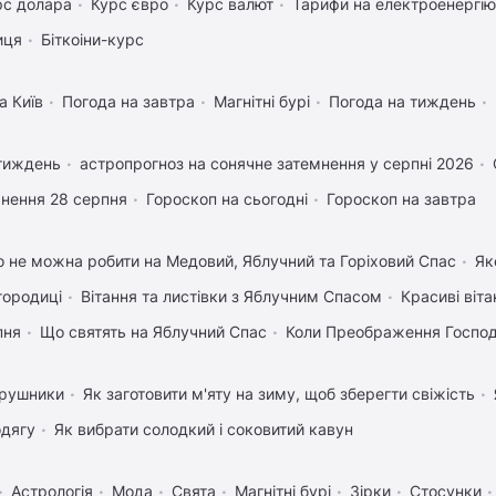
рс долара
Курс євро
Курс валют
Тарифи на електроенергію
иця
Біткоіни-курс
а Київ
Погода на завтра
Магнітні бурі
Погода на тиждень
 тиждень
астропрогноз на сонячне затемнення у серпні 2026
нення 28 серпня
Гороскоп на сьогодні
Гороскоп на завтра
 не можна робити на Медовий, Яблучний та Горіховий Спас
Як
городиці
Вітання та листівки з Яблучним Спасом
Красиві віт
пня
Що святять на Яблучний Спас
Коли Преображення Госпо
 рушники
Як заготовити м'яту на зиму, щоб зберегти свіжість
одягу
Як вибрати солодкий і соковитий кавун
Астрологія
Мода
Свята
Магнітні бурі
Зірки
Стосунки