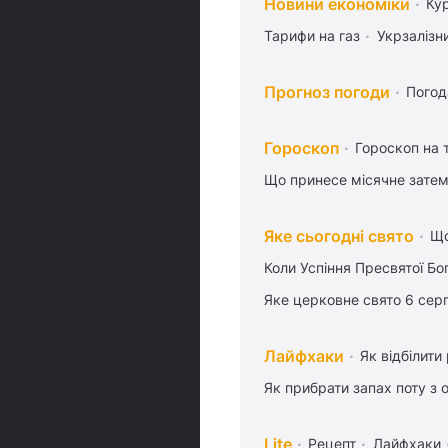
Новини економіки
Ку
Тарифи на газ
Укрзалізн
Прогноз погоди
Погод
Гороскоп
Гороскоп на
Що принесе місячне затем
Яке сьогодні свято
Що
Коли Успіння Пресвятої Бо
Яке церковне свято 6 сер
Лайфхаки
Як відбілити
Як прибрати запах поту з 
Lite
Рецепт
Лайфхаки