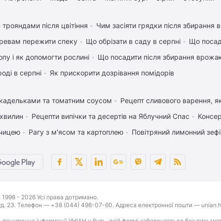
 трояндами після цвітіння
Чим засіяти грядки після збирання
ревам пережити спеку
Що обрізати в саду в серпні
Що посад
пу і як допомогти рослині
Що посадити після збирання врожаю
оді в серпні
Як прискорити дозрівання помідорів
икадельками та томатним соусом
Рецепт сливового варення, як
 хвилин
Рецепти випічки та десертів на Яблучний Спас
Консер
рчицею
Рагу з м'ясом та картоплею
Повітряний лимонний зеф
1998 - 2026 Усі права дотримано.
буд. 23. Телефон — +38 (044) 498-07-60. Адреса електронної пошти — unian.h
 поширення інформації УНІАН у будь-якій формі забороняється без письмов