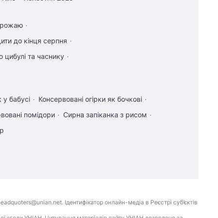
 врожаю
ити до кінця серпня
 цибулі та часнику
 у бабусі
Консервовані огірки як бочкові
вовані помідори
Сирна запіканка з рисом
ір
eadquoters@unian.net. Ідентифікатор онлайн-медіа в Реєстрі суб’єктів
ої згоди УНІАН. Цитування матеріалів сайту УНІАН дозволено за