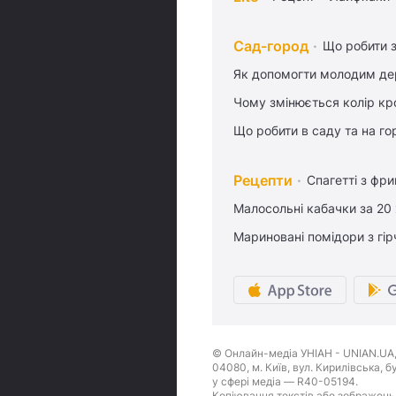
Сад-город
Що робити з
Як допомогти молодим де
Чому змінюється колір кро
Що робити в саду та на гор
Рецепти
Спагетті з фр
Малосольні кабачки за 20
Мариновані помідори з гі
© Онлайн-медіа УНІАН - UNIAN.UA, 
04080, м. Київ, вул. Кирилівська, 
у сфері медіа — R40-05194.
Копіювання текстів або зображень,