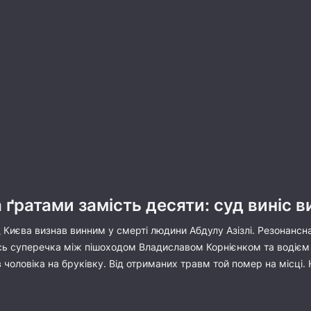
 ґратами замість десяти: суд виніс в
Києва визнав винним у смерті людини Абдулу Азізлі. Резонансна
сь суперечка між пішоходом Владиславом Корнієнком та водієм т
чоловіка на бруківку. Від отриманих травм той помер на місці. Н