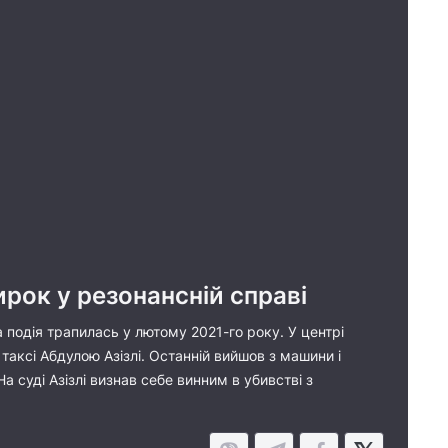
ирок у резонансній справі
 подія трапилась у лютому 2021-го року. У центрі
аксі Абдулою Азізлі. Останній вийшов з машини і
а суді Азізлі визнав себе винним в убивстві з