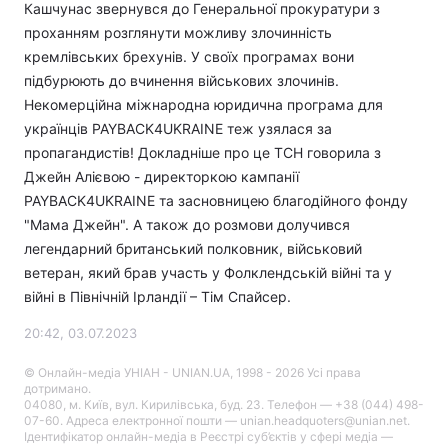
Кашчунас звернувся до Генеральної прокуратури з
проханням розглянути можливу злочинність
кремлівських брехунів. У своїх програмах вони
підбурюють до вчинення військових злочинів.
Некомерційна міжнародна юридична програма для
українців PAYBACK4UKRAINE теж узялася за
пропагандистів! Докладніше про це ТСН говорила з
Джейн Алієвою - директоркою кампанії
PAYBACK4UKRAINE та засновницею благодійного фонду
"Мама Джейн". А також до розмови долучився
легендарний британський полковник, військовий
ветеран, який брав участь у Фолклендській війні та у
війні в Північній Ірландії – Тім Спайсер.
20:42, 03.07.2023
© Онлайн-медіа УНІАН - UNIAN.UA, 1998 - 2026 Усі права
дотримано.
04080, м. Київ, вул. Кирилівська, буд. 23. Телефон — +38 (044) 498-
07-60. Адреса електронної пошти — unian.headquoters@unian.net.
Ідентифікатор онлайн-медіа в Реєстрі суб’єктів у сфері медіа —