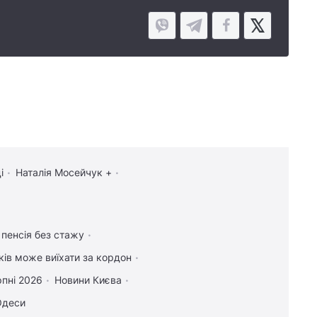
і
Наталія Мосейчук +
 пенсія без стажу
іків може виїхати за кордон
рпні 2026
Новини Києва
Одеси