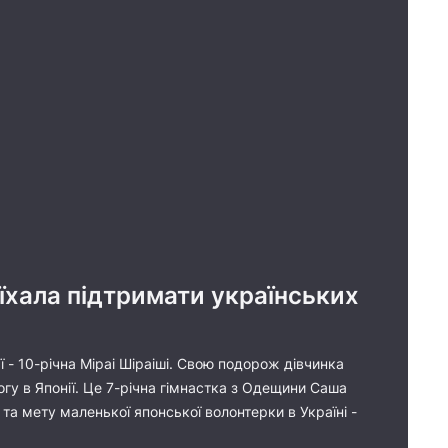
иїхала підтримати українських
ї - 10-річна Міраі Шіраіші. Свою подорож дівчинка
гу в Японії. Це 7-річна гімнастка з Одещини Саша
та мету маленької японської волонтерки в Україні -