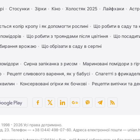
рі
Стосунки
Зірки
Кіно
Холостяк 2025
Лайфхаки
Астр
ться колір кропу і як допомогти рослині
Що робити в саду та н
 помідорів
Що робити з трояндами після цвітіння
Що посадити
 збирання врожаю
Що обрізати в саду в серпні
помідори
Сирна запіканка з рисом
Мариновані помідори з гі
р
Рецепт сливового варення, як у бабусі
Спагетті з фрикаде
 хвилин
Консервовані огірки як бочкові
Рецепти випічки та де
1998 - 2026 Усі права дотримано.
буд. 23. Телефон — +38 (044) 498-07-60. Адреса електронної пошти — unian.h
 поширення інформації УНІАН у будь-якій формі забороняється без письмов