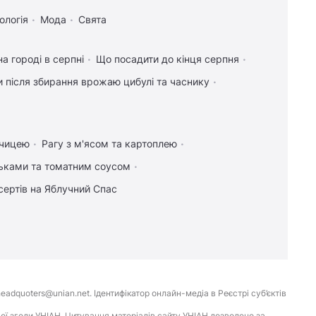
ологія
Мода
Свята
а городі в серпні
Що посадити до кінця серпня
 після збирання врожаю цибулі та часнику
рчицею
Рагу з м'ясом та картоплею
льками та томатним соусом
сертів на Яблучний Спас
eadquoters@unian.net. Ідентифікатор онлайн-медіа в Реєстрі суб’єктів
ої згоди УНІАН. Цитування матеріалів сайту УНІАН дозволено за