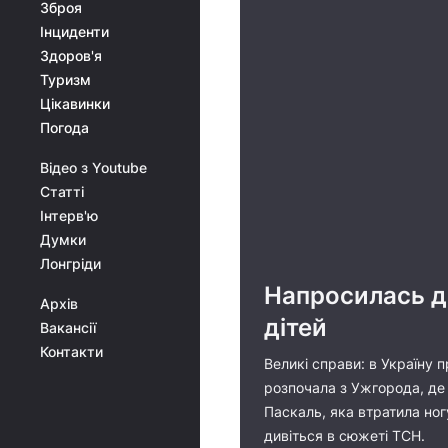
Зброя
Інциденти
Здоров'я
Туризм
Цікавинки
Погода
Відео з Youtube
Статті
Інтерв'ю
Думки
Лонгріди
Напросилась до
Архів
дітей
Вакансії
Контакти
Великі справи: в Україну 
розпочала з Ужгорода, де 
Паскаль, яка втратила ног
дивіться в сюжеті ТСН.