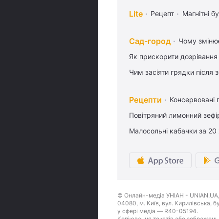
Lite
Рецепт
Магнітні бу
Сад-город
Чому змінює
Як прискорити дозрівання
Чим засіяти грядки після
Рецепти
Консервовані 
Повітряний лимонний зефі
Малосольні кабачки за 20
© Онлайн-медіа УНІАН - UNIAN.UA, 
04080, м. Київ, вул. Кирилівська, 
у сфері медіа — R40-05194.
Копіювання текстів або зображень,