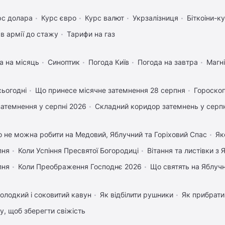
рс долара
Курс євро
Курс валют
Укрзалізниця
Біткоіни-к
в армії до стажу
Тарифи на газ
а на місяць
Синоптик
Погода Київ
Погода на завтра
Магні
сьогодні
Що принесе місячне затемнення 28 серпня
Гороскоп
затемнення у серпні 2026
Складний коридор затемнень у серпн
 не можна робити на Медовий, Яблучний та Горіховий Спас
Як
пня
Коли Успіння Пресвятої Богородиці
Вітання та листівки з
пня
Коли Преображення Господнє 2026
Що святять на Яблуч
олодкий і соковитий кавун
Як відбілити рушники
Як прибрати
му, щоб зберегти свіжість