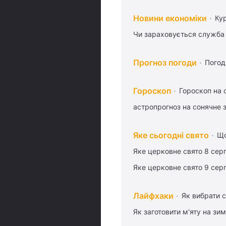
Новини економіки
Ку
Чи зараховується служба 
Прогноз погоди
Погод
Гороскоп
Гороскоп на 
астропрогноз на сонячне 
Яке сьогодні свято
Що
Яке церковне свято 8 сер
Яке церковне свято 9 сер
Лайфхаки
Як вибрати с
Як заготовити м'яту на зи