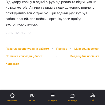
Від удару кабіну в однієї з фур відірвало та відкинуло на
кілька метрів. А пиво та квас з пошкодженого причепу
пожбурляло всією трасою. Три години рух тут був
заблокований, поліцейські організували проїзд
зустрічною смугою.
22:12, 12.07.2023
Правила користування сайтом
Про нас
Ми в соцмережах
Політика конфіденційності
Редакційна політика
Контакти
RU
МОВА
ГОЛОВНА
РОЗДІЛИ
ПОГОДА
ЛАЙТ