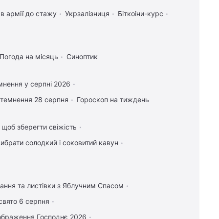
в армії до стажу
Укрзалізниця
Біткоіни-курс
Погода на місяць
Синоптик
мнення у серпні 2026
атемнення 28 серпня
Гороскоп на тиждень
, щоб зберегти свіжість
вибрати солодкий і соковитий кавун
тання та листівки з Яблучним Спасом
свято 6 серпня
ображення Господнє 2026