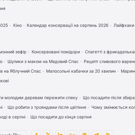
пня
2025
Кіно
Календар консервації на серпень 2026
Лайфхаки
монний зефір
Консервовані помідори
Спагетті з фрикадельк
ею
Шулики з маком на Медовий Спас
Рецепт сливового варенн
ів на Яблучний Спас
Малосольні кабачки за 20 хвилин
Марино
чкові
ти молодим деревам пережити спеку
Що посадити після збира
ні
Що робити з трояндами після цвітіння
Чому змінюється кол
оді в серпні
Що посадити до кінця серпня