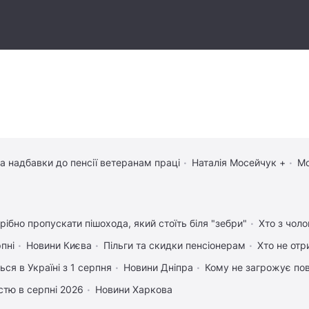
та надбавки до пенсії ветеранам праці
Наталія Мосейчук +
Мо
рібно пропускати пішохода, який стоїть біля "зебри"
Хто з чоло
рпні
Новини Києва
Пільги та скидки пенсіонерам
Хто не отр
ься в Україні з 1 серпня
Новини Дніпра
Кому не загрожує пов
істю в серпні 2026
Новини Харкова