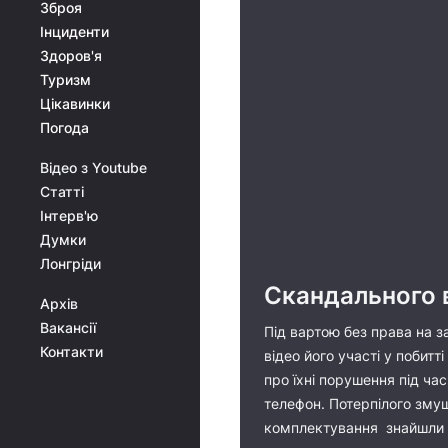
Зброя
Інциденти
Здоров'я
Туризм
Цікавинки
Погода
Відео з Youtube
Статті
Інтерв'ю
Думки
Лонгріди
Скандального в
Архів
Вакансії
Під вартою без права на 
Контакти
відео його участі у побит
про їхні порушення під ча
телефон. Потерпілого змуш
комплектування знайшли би