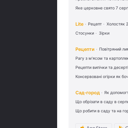
Яке церковне свято 7 сер
Lite
Рецепт
Холостяк 
Стосунки
Зірки
Рецепти
Повітряний ли
Рагу з м'ясом та картопл
Рецепти випічки та десерт
Консервовані огірки як бо
Сад-город
Як допомог
Що обрізати в саду в серп
Що робити в саду та на гор