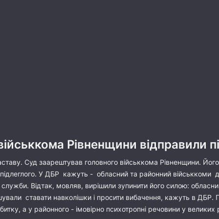
ійськкома Рівненщини відправили пі
заставу. Суд заарештував головного військкома Рівненщини. Йог
ті підлеглого. У ДБР кажуть - обласний та районний військкоми д
с служби. Відтак, мовляв, вирішили зупинити його силою: обласни
ували ставати навколішки і просити вибачення, кажуть в ДБР. П
тку, а у районного - імовірно психотропні речовини у великих 