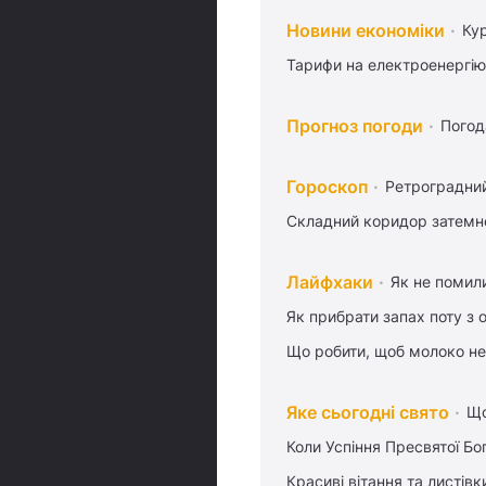
Новини економіки
Ку
Тарифи на електроенергію
Прогноз погоди
Погод
Гороскоп
Ретроградни
Складний коридор затемне
Лайфхаки
Як не помили
Як прибрати запах поту з 
Що робити, щоб молоко не
Яке сьогодні свято
Що
Коли Успіння Пресвятої Бо
Красиві вітання та листі