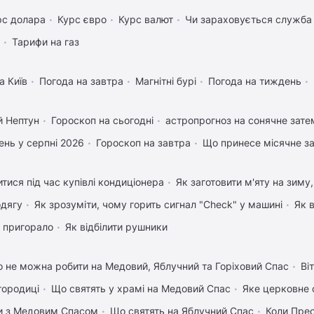
рс долара
Курс євро
Курс валют
Чи зараховується служба 
Тарифи на газ
а Київ
Погода на завтра
Магнітні бурі
Погода на тиждень
й Нептун
Гороскоп на сьогодні
астропрогноз на сонячне зате
нь у серпні 2026
Гороскоп на завтра
Що принесе місячне з
тися під час купівлі кондиціонера
Як заготовити м'яту на зиму
одягу
Як зрозуміти, чому горить сигнал "Check" у машині
Як 
 пригорало
Як відбілити рушники
 не можна робити на Медовий, Яблучний та Горіховий Спас
Ві
городиці
Що святять у храмі на Медовий Спас
Яке церковне 
вки з Медовим Спасом
Що святять на Яблучний Спас
Коли Пре