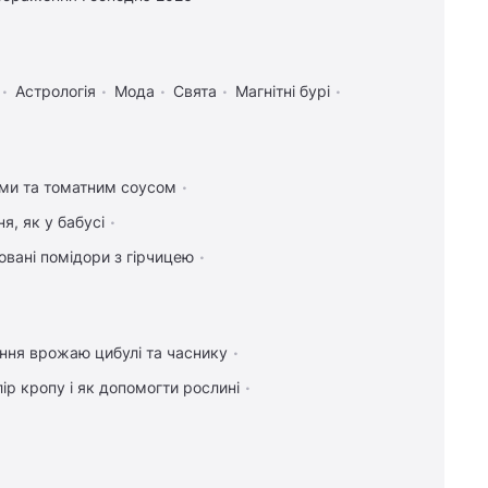
Астрологія
Мода
Свята
Магнітні бурі
ами та томатним соусом
я, як у бабусі
вані помідори з гірчицею
ння врожаю цибулі та часнику
ір кропу і як допомогти рослині